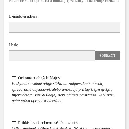
Povolené sú iba písmená a bodka (.), za ktorými nasleduje medzera.
E-mailová adresa
Heslo
ZOBRAZIŤ
Ochrana osobných údajov
Poskytnuté osobné údaje slúžia na zodpovedanie otázok,
spracovanie objednávok alebo umožňujú prístup k špecifickým
informáciám. Všetky údaje, ktoré nájdete na stránke "Môj účet"
máte právo upraviť a odstrániť.
Prihlásiť sa k odberu našich noviniek
Odber noviniek môžete kedykoľvek zrušiť. Ak to chcete urobiť,