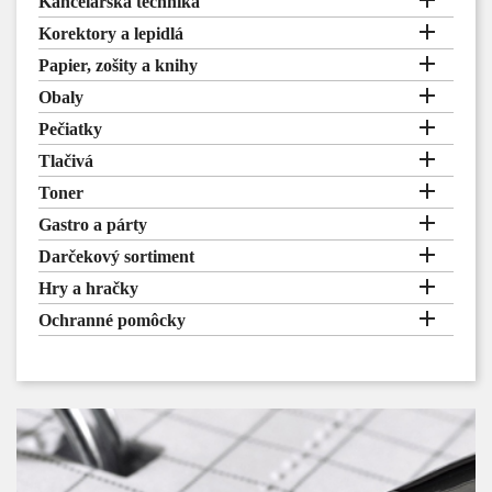

Kancelárska technika

Korektory a lepidlá

Papier, zošity a knihy

Obaly

Pečiatky

Tlačivá

Toner

Gastro a párty

Darčekový sortiment

Hry a hračky

Ochranné pomôcky