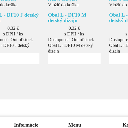
 do košíka
Vložiť do košíka
Vložiť do
L - DF10 J detský
Obal L - DF10 M
Obal L 
n
detský dizajn
detský d
Cena
Cena
0,32 €
0,32 €
s DPH / ks
s DPH / ks
s
nosť:
Out of stock
Dostupnosť:
Out of stock
Dostupno
 - DF10 J detský
Obal L - DF10 M detský
Obal L - 
dizajn
dizajn
Informácie
Menu
Ko