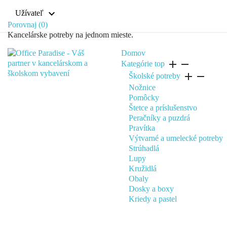
expand_more
Užívateľ
Porovnaj (
0
)
Kancelárske potreby na jednom mieste.
Domov
add
remove
Kategórie
top
add
remove
Školské potreby
Nožnice
Pomôcky
Štetce a príslušenstvo
Peračníky a puzdrá
Pravítka
Výtvarné a umelecké potreby
Strúhadlá
Lupy
Kružidlá
Obaly
Dosky a boxy
Kriedy a pastel