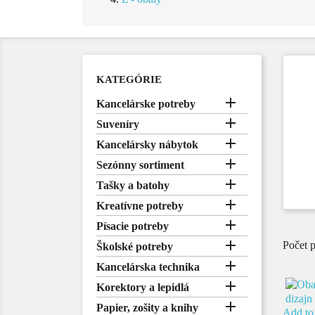
KATEGÓRIE

Kancelárske potreby

Suveníry

Kancelársky nábytok

Sezónny sortiment

Tašky a batohy

Kreatívne potreby

Písacie potreby

Počet 
Školské potreby

Kancelárska technika

Korektory a lepidlá

Papier, zošity a knihy
Add to