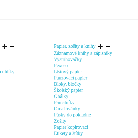
add
remove
add
remove
Papier, zošity a knihy
Záznamové knihy a zápisníky
Vystrihovačky
Pexeso
a uhlíky
Listový papier
Pauzovací papier
Bloky, bločky
Školský papier
Obálky
Pamätníky
Omaľovánky
Pásky do pokladne
Zošity
Papier kopírovací
Etikety a štítky