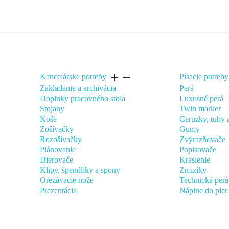
add
remove
Kancelárske potreby
Písacie potreby
Zakladanie a archivácia
Perá
Doplnky pracovného stola
Luxusné perá
Stojany
Twin marker
Koše
Ceruzky, tuhy 
Zošívačky
Gumy
Rozošívačky
Zvýrazňovače
Plánovanie
Popisovače
Dierovače
Kreslenie
Klipy, špendlíky a spony
Zmizíky
Orezávacie nože
Technické perá
Prezentácia
Náplne do pier