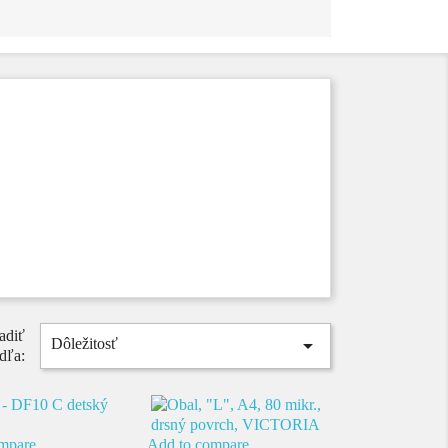
adiť

Dôležitosť
dľa:
mpare
Add to compare