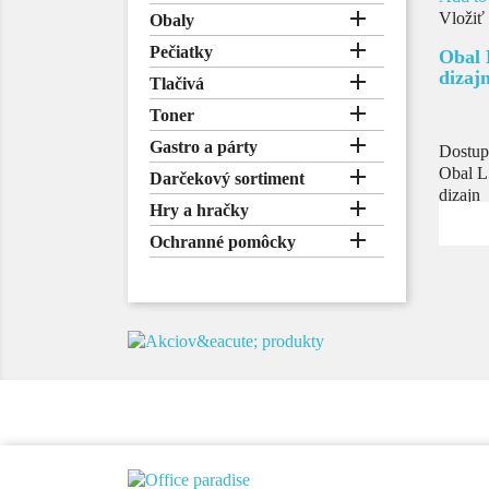

Vložiť
Obaly

Pečiatky
Obal 
dizaj

Tlačivá

Toner

Gastro a párty
Dostup

Obal L
Darčekový sortiment
dizajn

Hry a hračky

Ochranné pomôcky