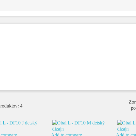
Zor
produktov: 4
po
 compare
Add to compare
Add to co