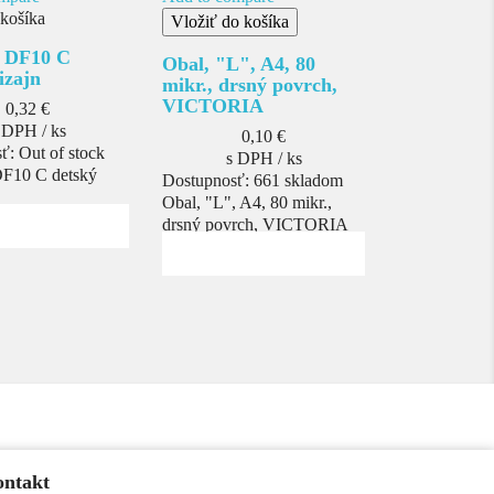
 košíka
Vložiť do košíka
- DF10 C
Obal, "L", A4, 80
izajn
mikr., drsný povrch,
VICTORIA
Cena
0,32 €
 DPH / ks
Cena
0,10 €
sť:
Out of stock
s DPH / ks
DF10 C detský
Dostupnosť:
661 skladom
Obal, "L", A4, 80 mikr.,
drsný povrch, VICTORIA
ntakt