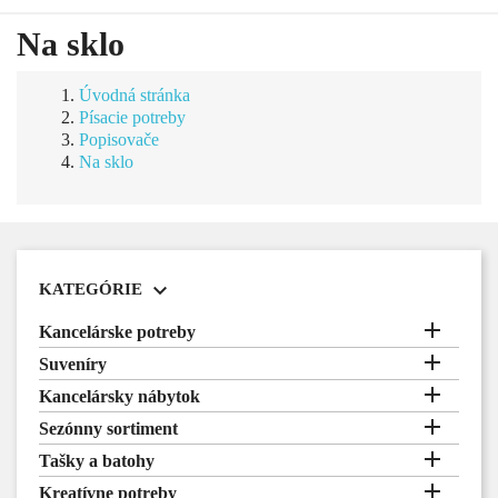
Na sklo
Úvodná stránka
Písacie potreby
Popisovače
Na sklo

KATEGÓRIE

Kancelárske potreby

Suveníry

Kancelársky nábytok

Sezónny sortiment

Tašky a batohy

Kreatívne potreby