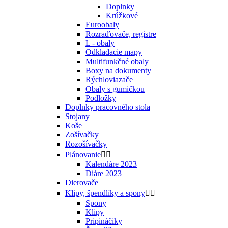
Doplnky
Krúžkové
Euroobaly
Rozraďovače, registre
L - obaly
Odkladacie mapy
Multifunkčné obaly
Boxy na dokumenty
Rýchloviazače
Obaly s gumičkou
Podložky
Doplnky pracovného stola
Stojany
Koše
Zošívačky
Rozošívačky
Plánovanie


Kalendáre 2023
Diáre 2023
Dierovače
Klipy, špendlíky a spony


Spony
Klipy
Pripináčiky