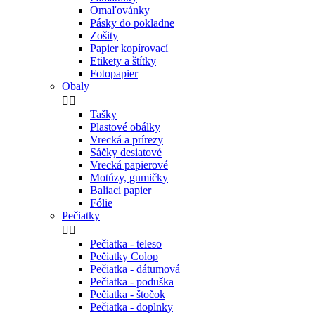
Omaľovánky
Pásky do pokladne
Zošity
Papier kopírovací
Etikety a štítky
Fotopapier
Obaly


Tašky
Plastové obálky
Vrecká a prírezy
Sáčky desiatové
Vrecká papierové
Motúzy, gumičky
Baliaci papier
Fólie
Pečiatky


Pečiatka - teleso
Pečiatky Colop
Pečiatka - dátumová
Pečiatka - poduška
Pečiatka - štočok
Pečiatka - doplnky