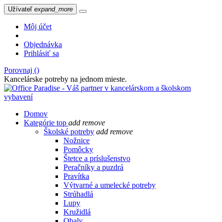
Užívateľ
expand_more
Môj účet
Objednávka
Prihlásiť sa
Porovnaj (
)
Kancelárske potreby na jednom mieste.
Domov
Kategórie
top
add
remove
Školské potreby
add
remove
Nožnice
Pomôcky
Štetce a príslušenstvo
Peračníky a puzdrá
Pravítka
Výtvarné a umelecké potreby
Strúhadlá
Lupy
Kružidlá
Obaly