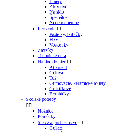
Linery
Akrylové
Na sklo
Špeciálne
Nepermanentné
Kreslenie


Pastelky, farbičky
Fixy
Voskovky
Zmizíky
Technické perá
Náplne do pier


Atrament
Gélová
Tuš
Gumovacie, keramické rollery
Guľôčkové
Bombičky
Školské potreby


Nožnice
Pomôcky
Štetce a príslušenstvo


Guľaté