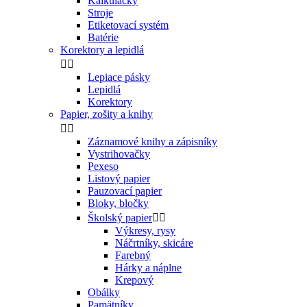
Kalkulačky
Stroje
Etiketovací systém
Batérie
Korektory a lepidlá


Lepiace pásky
Lepidlá
Korektory
Papier, zošity a knihy


Záznamové knihy a zápisníky
Vystrihovačky
Pexeso
Listový papier
Pauzovací papier
Bloky, bločky
Školský papier


Výkresy, rysy
Náčrtníky, skicáre
Farebný
Hárky a náplne
Krepový
Obálky
Pamätníky