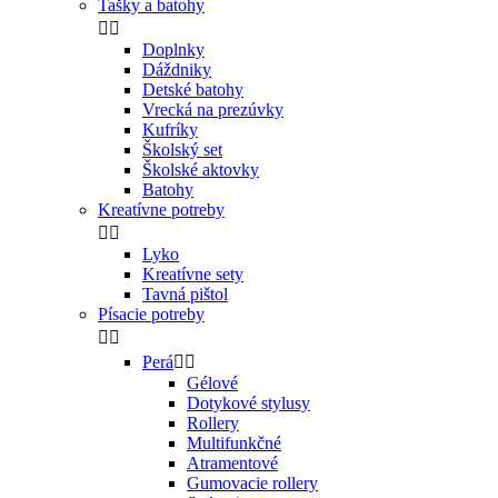
Tašky a batohy


Doplnky
Dáždniky
Detské batohy
Vrecká na prezúvky
Kufríky
Školský set
Školské aktovky
Batohy
Kreatívne potreby


Lyko
Kreatívne sety
Tavná pištol
Písacie potreby


Perá


Gélové
Dotykové stylusy
Rollery
Multifunkčné
Atramentové
Gumovacie rollery