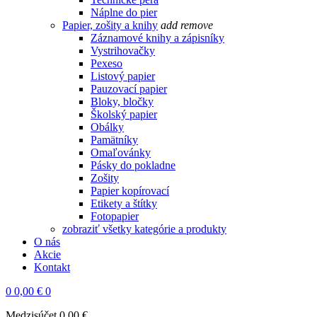
Náplne do pier
Papier, zošity a knihy
add
remove
Záznamové knihy a zápisníky
Vystrihovačky
Pexeso
Listový papier
Pauzovací papier
Bloky, bločky
Školský papier
Obálky
Pamätníky
Omaľovánky
Pásky do pokladne
Zošity
Papier kopírovací
Etikety a štítky
Fotopapier
zobraziť všetky kategórie a produkty
O nás
Akcie
Kontakt
0
0,00 €
0
Medzisúčet
0,00 €