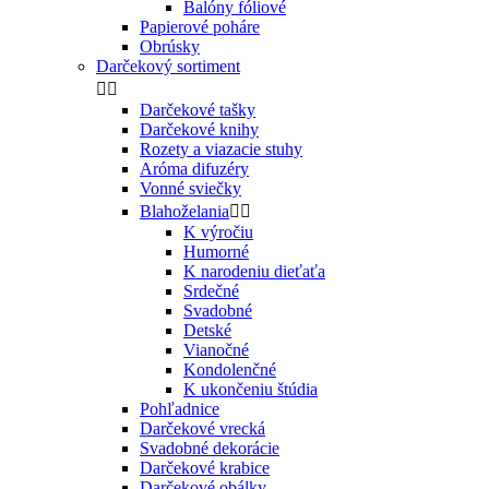
Balóny fóliové
Papierové poháre
Obrúsky
Darčekový sortiment


Darčekové tašky
Darčekové knihy
Rozety a viazacie stuhy
Aróma difuzéry
Vonné sviečky
Blahoželania


K výročiu
Humorné
K narodeniu dieťaťa
Srdečné
Svadobné
Detské
Vianočné
Kondolenčné
K ukončeniu štúdia
Pohľadnice
Darčekové vrecká
Svadobné dekorácie
Darčekové krabice
Darčekové obálky