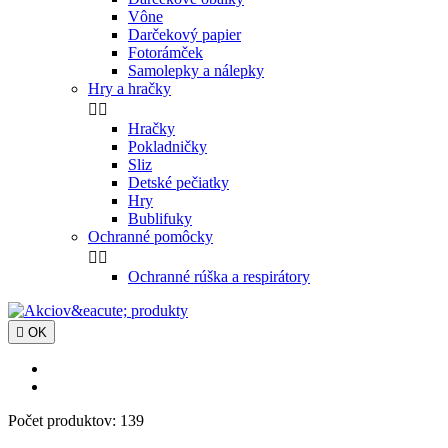
Vône
Darčekový papier
Fotorámček
Samolepky a nálepky
Hry a hračky


Hračky
Pokladničky
Sliz
Detské pečiatky
Hry
Bublifuky
Ochranné pomôcky


Ochranné rúška a respirátory

OK
Počet produktov: 139