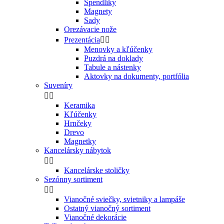
Špendlíky
Magnety
Sady
Orezávacie nože
Prezentácia


Menovky a kľúčenky
Puzdrá na doklady
Tabule a nástenky
Aktovky na dokumenty, portfólia
Suveníry


Keramika
Kľúčenky
Hrnčeky
Drevo
Magnetky
Kancelársky nábytok


Kancelárske stoličky
Sezónny sortiment


Vianočné sviečky, svietniky a lampáše
Ostatný vianočný sortiment
Vianočné dekorácie