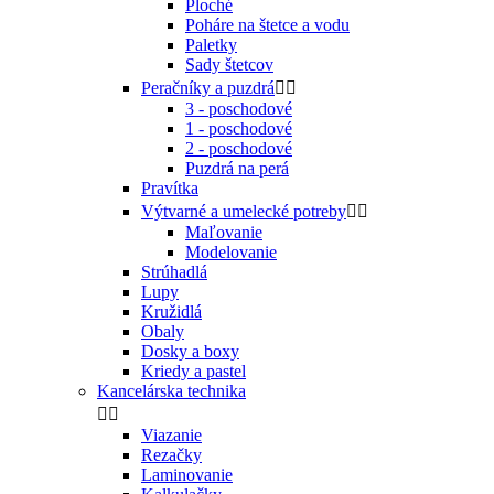
Ploché
Poháre na štetce a vodu
Paletky
Sady štetcov
Peračníky a puzdrá


3 - poschodové
1 - poschodové
2 - poschodové
Puzdrá na perá
Pravítka
Výtvarné a umelecké potreby


Maľovanie
Modelovanie
Strúhadlá
Lupy
Kružidlá
Obaly
Dosky a boxy
Kriedy a pastel
Kancelárska technika


Viazanie
Rezačky
Laminovanie