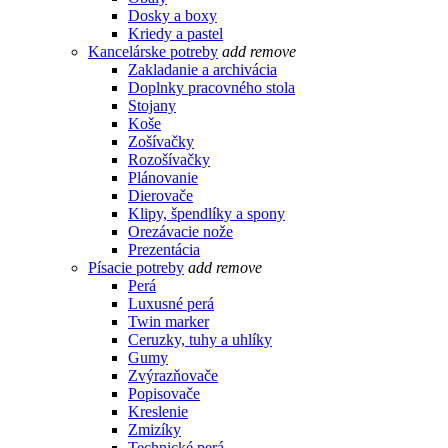
Dosky a boxy
Kriedy a pastel
Kancelárske potreby
add
remove
Zakladanie a archivácia
Doplnky pracovného stola
Stojany
Koše
Zošívačky
Rozošívačky
Plánovanie
Dierovače
Klipy, špendlíky a spony
Orezávacie nože
Prezentácia
Písacie potreby
add
remove
Perá
Luxusné perá
Twin marker
Ceruzky, tuhy a uhlíky
Gumy
Zvýrazňovače
Popisovače
Kreslenie
Zmizíky
Technické perá