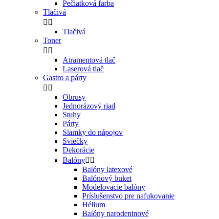
Pečiatková farba
Tlačivá


Tlačivá
Toner


Atramentová tlač
Laserová tlač
Gastro a párty


Obrusy
Jednorázový riad
Stuhy
Párty
Slamky do nápojov
Sviečky
Dekorácie
Balóny


Balóny latexové
Balónový buket
Modelovacie balóny
Príslušenstvo pre nafukovanie
Hélium
Balóny narodeninové