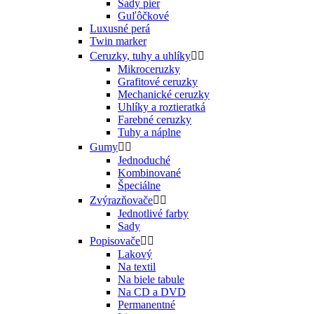
Sady pier
Guľôčkové
Luxusné perá
Twin marker
Ceruzky, tuhy a uhlíky


Mikroceruzky
Grafitové ceruzky
Mechanické ceruzky
Uhlíky a roztieratká
Farebné ceruzky
Tuhy a náplne
Gumy


Jednoduché
Kombinované
Špeciálne
Zvýrazňovače


Jednotlivé farby
Sady
Popisovače


Lakový
Na textil
Na biele tabule
Na CD a DVD
Permanentné