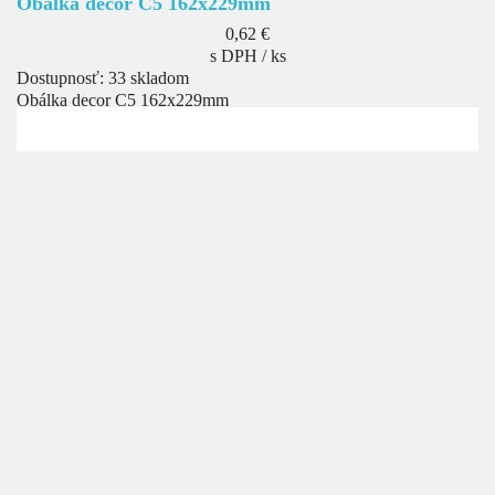
Obálka decor C5 162x229mm
Cena
0,62 €
s DPH / ks
Dostupnosť:
33 skladom
Obálka decor C5 162x229mm