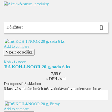

Dôležitosť
Add to compare
Vložiť do košíka
Koh - i - noor
Tuš KOH-I-NOOR 20 g, sada 6 ks
Cena
7,55 €
s DPH / sad
Dostupnosť:
3 skladom
6-kusová sada farebných tušov, dodávaná v papierovom boxe
Add to compare