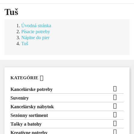
Tuš
Úvodná stránka
Písacie potreby
Náplne do pier
Tuš

KATEGÓRIE

Kancelárske potreby

Suveníry

Kancelársky nábytok

Sezónny sortiment

Tašky a batohy

Kreatívne potreby