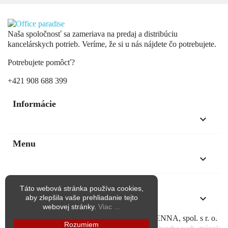
Naša spoločnosť sa zameriava na predaj a distribúciu
kancelárskych potrieb. Veríme, že si u nás nájdete čo potrebujete.
Potrebujete pomôcť?
+421 908 688 399
Informácie
keyboard_arrow_down
Menu
keyboard_arrow_down
Kontakt
Táto webová stránka používa cookies,
keyboard_arrow_down
aby zlepšila vaše prehliadanie tejto
webovej stránky.
Viac ...
Copyright © Všetky práva vyhradené pre KAENNA, spol. s r. o.
Rozumiem