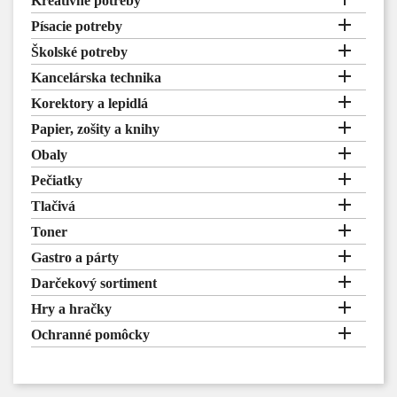
Kreatívne potreby

Písacie potreby

Školské potreby

Kancelárska technika

Korektory a lepidlá

Papier, zošity a knihy

Obaly

Pečiatky

Tlačivá

Toner

Gastro a párty

Darčekový sortiment

Hry a hračky

Ochranné pomôcky