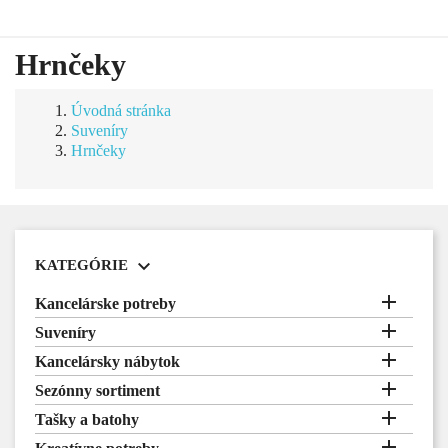
Hrnčeky
Úvodná stránka
Suveníry
Hrnčeky

KATEGÓRIE

Kancelárske potreby

Suveníry

Kancelársky nábytok

Sezónny sortiment

Tašky a batohy
