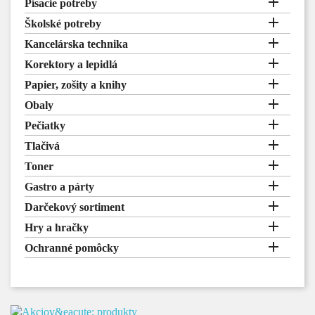

Písacie potreby

Školské potreby

Kancelárska technika

Korektory a lepidlá

Papier, zošity a knihy

Obaly

Pečiatky

Tlačivá

Toner

Gastro a párty

Darčekový sortiment

Hry a hračky

Ochranné pomôcky