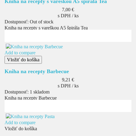
Kniha na recepty s vareškou A5 špirála Tea
Cena
7,00 €
s DPH / ks
Dostupnosť:
Out of stock
Kniha na recepty s vareškou A5 špirála Tea
Add to compare
Vložiť do košíka
Kniha na recepty Barbecue
Cena
9,21 €
s DPH / ks
Dostupnosť:
1 skladom
Kniha na recepty Barbecue
Add to compare
Vložiť do košíka