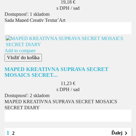
Cena
19,18 €
s DPH / sad
Dostupnosť:
1 skladom
Sada Maped Creativ Textur´Art
Add to compare
Vložiť do košíka
MAPED KREATIVNA SUPRAVA SECRET
MOSAICS SECRET...
Cena
11,23 €
s DPH / sad
Dostupnosť:
2 skladom
MAPED KREATIVNA SUPRAVA SECRET MOSAICS
SECRET DIARY
1

Ďalej
2