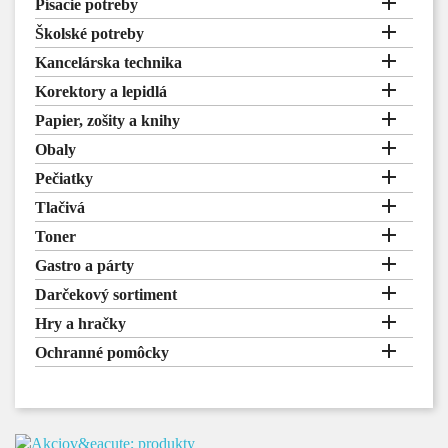

Písacie potreby

Školské potreby

Kancelárska technika

Korektory a lepidlá

Papier, zošity a knihy

Obaly

Pečiatky

Tlačivá

Toner

Gastro a párty

Darčekový sortiment

Hry a hračky

Ochranné pomôcky