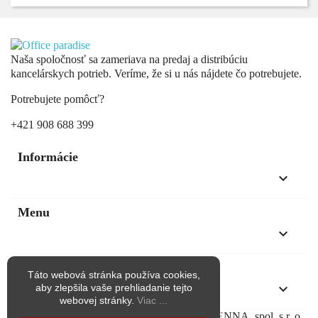
Naša spoločnosť sa zameriava na predaj a distribúciu
kancelárskych potrieb. Veríme, že si u nás nájdete čo potrebujete.
Potrebujete pomôcť?
+421 908 688 399
Informácie
keyboard_arrow_down
Menu
keyboard_arrow_down
Kontakt
Táto webová stránka používa cookies,
keyboard_arrow_down
aby zlepšila vaše prehliadanie tejto
webovej stránky.
Viac ...
Copyright © Všetky práva vyhradené pre KAENNA, spol. s r. o.