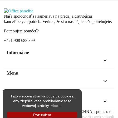
Naša spoločnosť sa zameriava na predaj a distribúciu
kancelárskych potrieb. Veríme, že si u nás nájdete čo potrebujete.
Potrebujete pomôcť?
+421 908 688 399
Informácie
keyboard_arrow_down
Menu
keyboard_arrow_down
Kontakt
Táto webová stránka používa cookies,
keyboard_arrow_down
aby zlepšila vaše prehliadanie tejto
webovej stránky.
Viac ...
Copyright © Všetky práva vyhradené pre KAENNA, spol. s r. o.
Rozumiem
Vytvorila
be.crea - tvorba web stránok