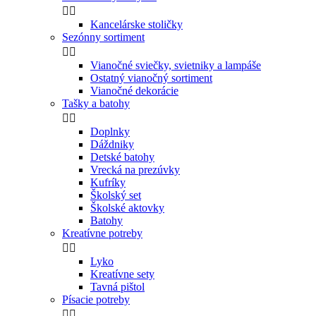


Kancelárske stoličky
Sezónny sortiment


Vianočné sviečky, svietniky a lampáše
Ostatný vianočný sortiment
Vianočné dekorácie
Tašky a batohy


Doplnky
Dáždniky
Detské batohy
Vrecká na prezúvky
Kufríky
Školský set
Školské aktovky
Batohy
Kreatívne potreby


Lyko
Kreatívne sety
Tavná pištol
Písacie potreby

