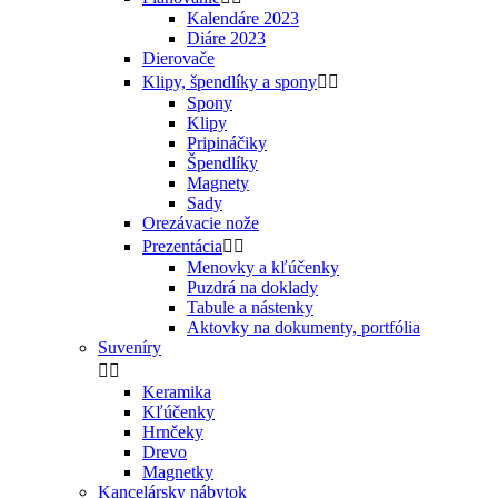
Kalendáre 2023
Diáre 2023
Dierovače
Klipy, špendlíky a spony


Spony
Klipy
Pripináčiky
Špendlíky
Magnety
Sady
Orezávacie nože
Prezentácia


Menovky a kľúčenky
Puzdrá na doklady
Tabule a nástenky
Aktovky na dokumenty, portfólia
Suveníry


Keramika
Kľúčenky
Hrnčeky
Drevo
Magnetky
Kancelársky nábytok