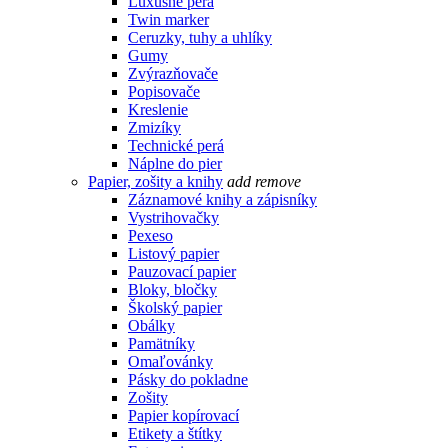
Luxusné perá
Twin marker
Ceruzky, tuhy a uhlíky
Gumy
Zvýrazňovače
Popisovače
Kreslenie
Zmizíky
Technické perá
Náplne do pier
Papier, zošity a knihy
add
remove
Záznamové knihy a zápisníky
Vystrihovačky
Pexeso
Listový papier
Pauzovací papier
Bloky, bločky
Školský papier
Obálky
Pamätníky
Omaľovánky
Pásky do pokladne
Zošity
Papier kopírovací
Etikety a štítky