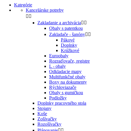
Kategórie
Kancelárske potreby


Zakladanie a archivácia


Obaly s patentkou
Zakladače - šanóny


Pákové
Doplnky
Krúžkové
Euroobaly
Rozraďovače, registre
L - obaly
Odkladacie mapy
Multifunkčné obaly
Boxy na dokumenty
Rýchloviazače
Obaly s gumičkou
Podložky
Doplnky pracovného stola
Stojany
Koše
Zošívačky
Rozošívačky
Plánovanie

