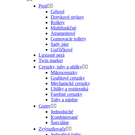
Perá


Gélové
Dotykové stylusy
Rollery
Multifunkčné
Atramentové
Gumovacie rollery
Sady pier
Guľôčkové
Luxusné perá
Twin marker
Ceruzky, tuhy a uhlíky


Mikroceruzky
Grafitové ceruzky
Mechanické ceruzky
Uhlíky a roztieratká
Farebné ceruzky
Tuhy a náplne
Gumy


Jednoduché
Kombinované
Špeciálne
Zvýrazňovače


Jednotlivé farby