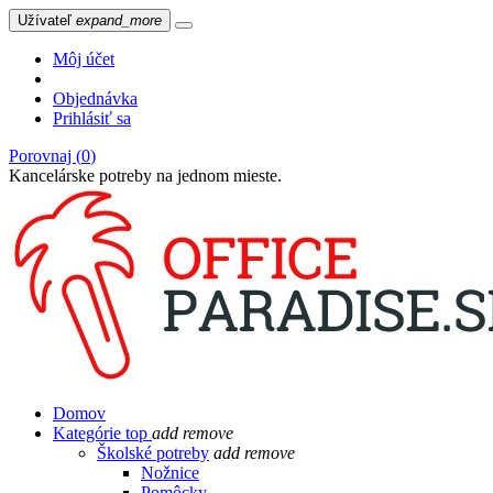
Užívateľ
expand_more
Môj účet
Objednávka
Prihlásiť sa
Porovnaj (
0
)
Kancelárske potreby na jednom mieste.
Domov
Kategórie
top
add
remove
Školské potreby
add
remove
Nožnice
Pomôcky