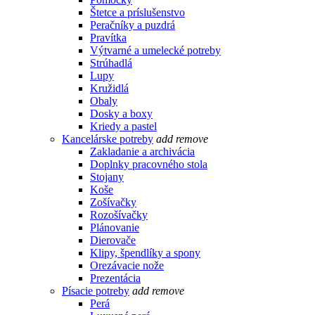
Štetce a príslušenstvo
Peračníky a puzdrá
Pravítka
Výtvarné a umelecké potreby
Strúhadlá
Lupy
Kružidlá
Obaly
Dosky a boxy
Kriedy a pastel
Kancelárske potreby
add
remove
Zakladanie a archivácia
Doplnky pracovného stola
Stojany
Koše
Zošívačky
Rozošívačky
Plánovanie
Dierovače
Klipy, špendlíky a spony
Orezávacie nože
Prezentácia
Písacie potreby
add
remove
Perá