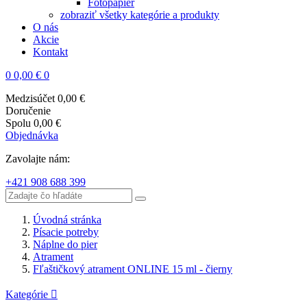
Fotopapier
zobraziť všetky kategórie a produkty
O nás
Akcie
Kontakt
0
0,00 €
0
Medzisúčet
0,00 €
Doručenie
Spolu
0,00 €
Objednávka
Zavolajte nám:
+421 908 688 399
Úvodná stránka
Písacie potreby
Náplne do pier
Atrament
Fľaštičkový atrament ONLINE 15 ml - čierny
Kategórie
