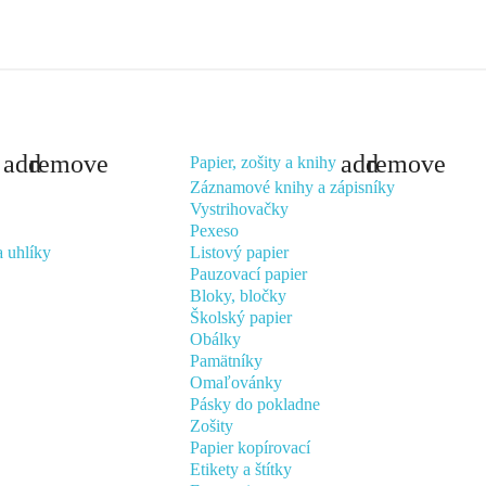
add
remove
add
remove
Papier, zošity a knihy
Záznamové knihy a zápisníky
Vystrihovačky
Pexeso
a uhlíky
Listový papier
Pauzovací papier
Bloky, bločky
Školský papier
Obálky
Pamätníky
Omaľovánky
Pásky do pokladne
Zošity
Papier kopírovací
Etikety a štítky