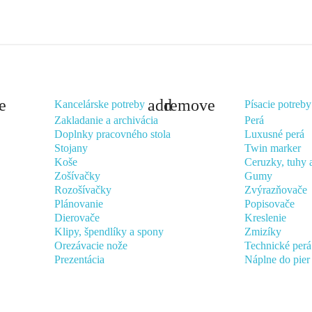
e
add
remove
Kancelárske potreby
Písacie potreby
Zakladanie a archivácia
Perá
Doplnky pracovného stola
Luxusné perá
Stojany
Twin marker
Koše
Ceruzky, tuhy 
Zošívačky
Gumy
Rozošívačky
Zvýrazňovače
Plánovanie
Popisovače
Dierovače
Kreslenie
Klipy, špendlíky a spony
Zmizíky
Orezávacie nože
Technické perá
Prezentácia
Náplne do pier