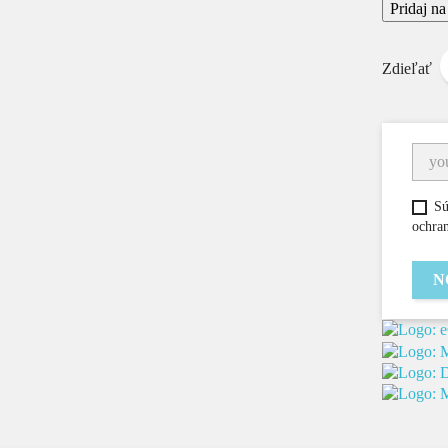
Pridaj n
Zdieľať
Sú
ochra
N