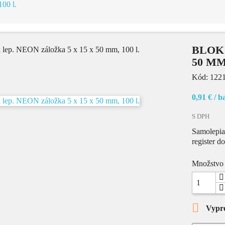
00 l.
BLOK 
50 MM,
Kód:
122
0,91 €
/ b
S DPH
Samolepiac
register d
Množstvo

Vypr