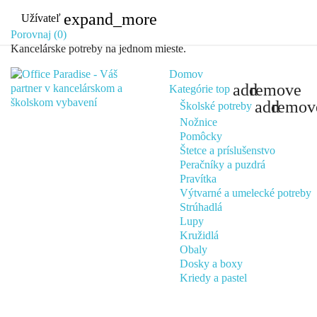
expand_more
Užívateľ
Porovnaj (
0
)
Kancelárske potreby na jednom mieste.
Domov
add
remove
Kategórie
top
add
remov
Školské potreby
Nožnice
Pomôcky
Štetce a príslušenstvo
Peračníky a puzdrá
Pravítka
Výtvarné a umelecké potreby
Strúhadlá
Lupy
Kružidlá
Obaly
Dosky a boxy
Kriedy a pastel