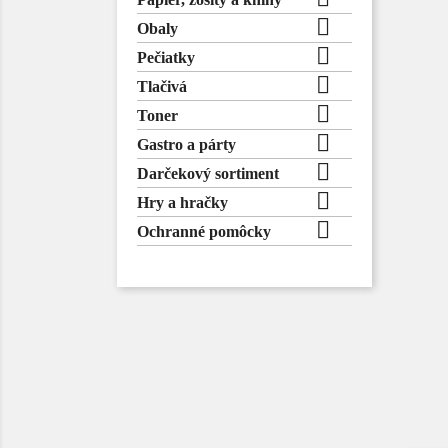

Obaly

Pečiatky

Tlačivá

Toner

Gastro a párty

Darčekový sortiment

Hry a hračky

Ochranné pomôcky