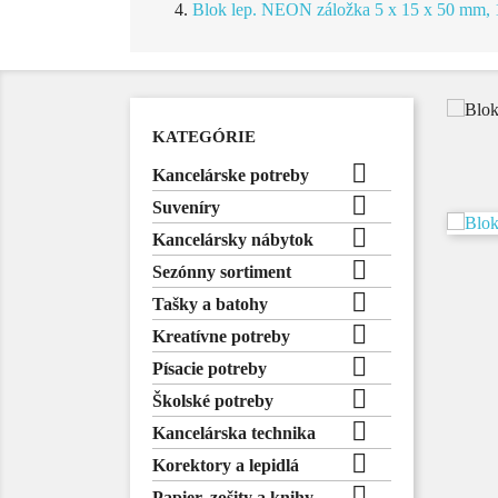
Blok lep. NEON záložka 5 x 15 x 50 mm, 1
KATEGÓRIE

Kancelárske potreby

Suveníry

Kancelársky nábytok

Sezónny sortiment

Tašky a batohy

Kreatívne potreby

Písacie potreby

Školské potreby

Kancelárska technika

Korektory a lepidlá

Papier, zošity a knihy