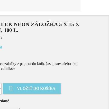
LEP. NEON ZÁLOŽKA 5 X 15 X
 100 L.
18
al
e záložky z papiera do kníh, časopisov, alebo ako
o cenníkov

VLOŽIŤ DO KOŠÍKA
edané