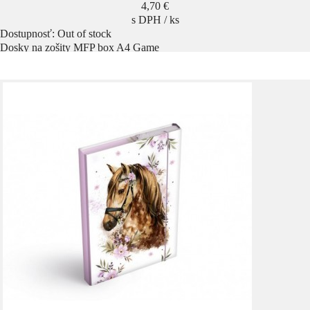
Cena
4,70 €
s DPH / ks
Dostupnosť:
Out of stock
Dosky na zošity MFP box A4 Game