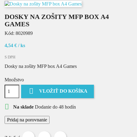
DOSKY NA ZOŠITY MFP BOX A4
GAMES
Kód:
8020989
4,54 €
/ ks
S DPH
Dosky na zošity MFP box A4 Games
Množstvo

VLOŽIŤ DO KOŠÍKA

Na sklade
Dodanie do 48 hodín
Pridaj na porovnanie
Zdieľať
Tweetnuť
Pinterest