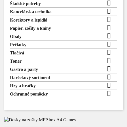

Školské potreby

Kancelárska technika

Korektory a lepidlá

Papier, zošity a knihy

Obaly

Pečiatky

Tlačivá

Toner

Gastro a párty

Darčekový sortiment

Hry a hračky

Ochranné pomôcky