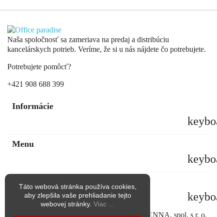
Naša spoločnosť sa zameriava na predaj a distribúciu
kancelárskych potrieb. Veríme, že si u nás nájdete čo potrebujete.
Potrebujete pomôcť?
+421 908 688 399
Informácie
keybo
Menu
keybo
Kontakt
Táto webová stránka používa cookies,
keybo
aby zlepšila vaše prehliadanie tejto
webovej stránky.
Viac ...
Copyright © Všetky práva vyhradené pre KAENNA, spol. s r. o.