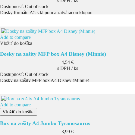
s DPH / ks
Dostupnosť:
Out of stock
Dosky formátu A5 s klipom a zatváracou klopou
Add to compare
Vložiť do košíka
Dosky na zošity MFP box A4 Disney (Minnie)
Cena
4,54 €
s DPH / ks
Dostupnosť:
Out of stock
Dosky na zošity MFP box A4 Disney (Minnie)
Add to compare
Vložiť do košíka
Box na zošity A4 Jumbo Tyranosaurus
Cena
3,99 €