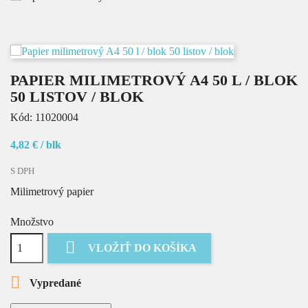
PAPIER MILIMETROVÝ A4 50 L / BLOK
50 LISTOV / BLOK
Kód:
11020004
4,82 €
/ blk
S DPH
Milimetrový papier
Množstvo

VLOŽIŤ DO KOŠÍKA

Vypredané