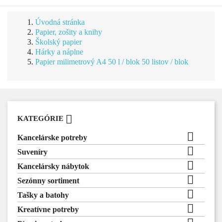
Úvodná stránka
Papier, zošity a knihy
Školský papier
Hárky a náplne
Papier milimetrový A4 50 l / blok 50 listov / blok

KATEGÓRIE

Kancelárske potreby

Suveníry

Kancelársky nábytok

Sezónny sortiment

Tašky a batohy

Kreatívne potreby