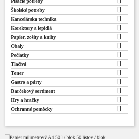

Písacie potreby

Školské potreby

Kancelárska technika

Korektory a lepidlá

Papier, zošity a knihy

Obaly

Pečiatky

Tlačivá

Toner

Gastro a párty

Darčekový sortiment

Hry a hračky

Ochranné pomôcky