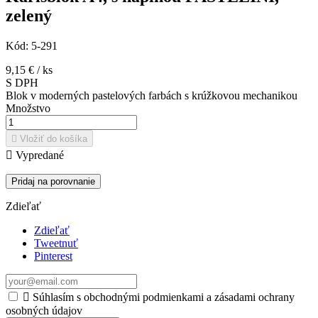
zelený
Kód:
5-291
9,15 €
/ ks
S DPH
Blok v moderných pastelových farbách s krúžkovou mechanikou
Množstvo

Vložiť do košíka

Vypredané
Pridaj na porovnanie
Zdieľať
Zdieľať
Tweetnuť
Pinterest

Súhlasím s obchodnými podmienkami a zásadami ochrany
osobných údajov