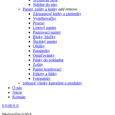
Náplne do pier
Papier, zošity a knihy
add
remove
Záznamové knihy a zápisníky
Vystrihovačky
Pexeso
Listový papier
Pauzovací papier
Bloky, bločky
Školský papier
Obálky
Pamätníky
Omaľovánky
Pásky do pokladne
Zošity
Papier kopírovací
Etikety a štítky
Fotopapier
zobraziť všetky kategórie a produkty
O nás
Akcie
Kontakt
0
0,00 €
0
Medzisúčet
0,00 €