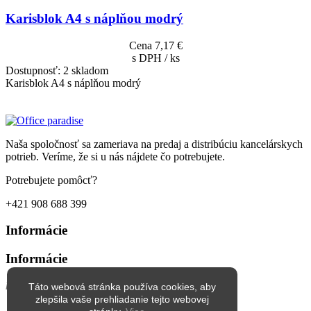
Karisblok A4 s náplňou modrý
Cena
7,17 €
s DPH / ks
Dostupnosť:
2 skladom
Karisblok A4 s náplňou modrý
Naša spoločnosť sa zameriava na predaj a distribúciu kancelárskych
potrieb. Veríme, že si u nás nájdete čo potrebujete.
Potrebujete pomôcť?
+421 908 688 399
Informácie
Informácie
keyboard_arrow_down
keyboard_arrow_up
Táto webová stránka používa cookies, aby
zlepšila vaše prehliadanie tejto webovej
Obchodné podmienky