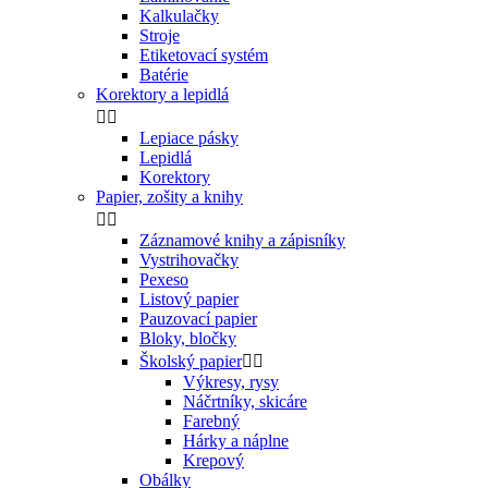
Kalkulačky
Stroje
Etiketovací systém
Batérie
Korektory a lepidlá


Lepiace pásky
Lepidlá
Korektory
Papier, zošity a knihy


Záznamové knihy a zápisníky
Vystrihovačky
Pexeso
Listový papier
Pauzovací papier
Bloky, bločky
Školský papier


Výkresy, rysy
Náčrtníky, skicáre
Farebný
Hárky a náplne
Krepový
Obálky