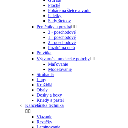
Guľaté
Ploché
Poháre na štetce a vodu
Paletky
Sady štetcov
Peračníky a puzdrá


3 - poschodové
1 - poschodové
2 - poschodové
Puzdrá na perá
Pravítka
Výtvarné a umelecké potreby


Maľovanie
Modelovanie
Strúhadlá
Lupy
Kružidlá
Obaly
Dosky a boxy
Kriedy a pastel
Kancelárska technika


Viazanie
Rezačky
Laminovanie