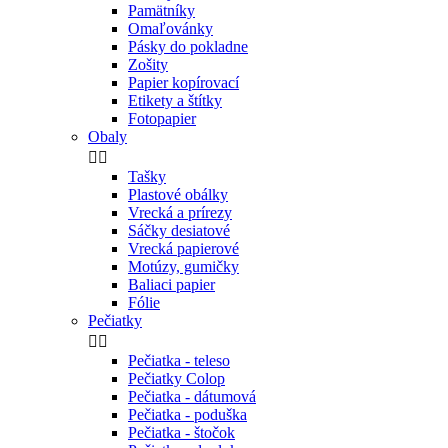
Pamätníky
Omaľovánky
Pásky do pokladne
Zošity
Papier kopírovací
Etikety a štítky
Fotopapier
Obaly


Tašky
Plastové obálky
Vrecká a prírezy
Sáčky desiatové
Vrecká papierové
Motúzy, gumičky
Baliaci papier
Fólie
Pečiatky


Pečiatka - teleso
Pečiatky Colop
Pečiatka - dátumová
Pečiatka - poduška
Pečiatka - štočok