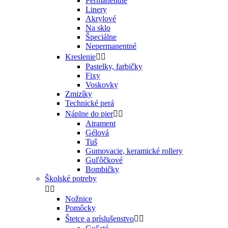
Permanentné
Linery
Akrylové
Na sklo
Špeciálne
Nepermanentné
Kreslenie


Pastelky, farbičky
Fixy
Voskovky
Zmizíky
Technické perá
Náplne do pier


Atrament
Gélová
Tuš
Gumovacie, keramické rollery
Guľôčkové
Bombičky
Školské potreby


Nožnice
Pomôcky
Štetce a príslušenstvo

