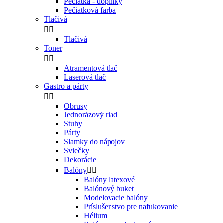
Pečiatka - doplnky
Pečiatková farba
Tlačivá


Tlačivá
Toner


Atramentová tlač
Laserová tlač
Gastro a párty


Obrusy
Jednorázový riad
Stuhy
Párty
Slamky do nápojov
Sviečky
Dekorácie
Balóny


Balóny latexové
Balónový buket
Modelovacie balóny
Príslušenstvo pre nafukovanie
Hélium