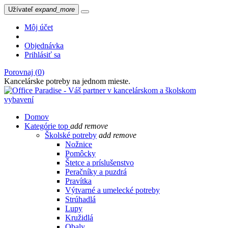
Užívateľ
expand_more
Môj účet
Objednávka
Prihlásiť sa
Porovnaj (
0
)
Kancelárske potreby na jednom mieste.
Domov
Kategórie
top
add
remove
Školské potreby
add
remove
Nožnice
Pomôcky
Štetce a príslušenstvo
Peračníky a puzdrá
Pravítka
Výtvarné a umelecké potreby
Strúhadlá
Lupy
Kružidlá
Obaly