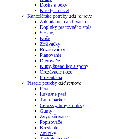
Dosky a boxy
Kriedy a pastel
Kancelárske potreby
add
remove
Zakladanie a archivácia
Doplnky pracovného stola
Stojany
Koše
Zošívačky
Rozošívačky
Plánovanie
Dierovače
Klipy, špendlíky a spony
Orezávacie nože
Prezentácia
Písacie potreby
add
remove
Perá
Luxusné perá
Twin marker
Ceruzky, tuhy a uhlíky
Gumy
Zvýrazňovače
Popisovače
Kreslenie
Zmizíky
Technické perá