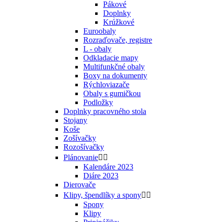
Pákové
Doplnky
Krúžkové
Euroobaly
Rozraďovače, registre
L - obaly
Odkladacie mapy
Multifunkčné obaly
Boxy na dokumenty
Rýchloviazače
Obaly s gumičkou
Podložky
Doplnky pracovného stola
Stojany
Koše
Zošívačky
Rozošívačky
Plánovanie


Kalendáre 2023
Diáre 2023
Dierovače
Klipy, špendlíky a spony


Spony
Klipy