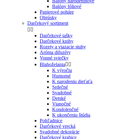
Balóny narodeninové
Balóny fóliové
Papierové poháre
Obrúsky
Darčekový sortiment


Darčekové tašky
Darčekové knihy
Rozety a viazacie stuhy
Aróma difuzéry
Vonné sviečky
Blahoželania


K výročiu
Humorné
K narodeniu dieťaťa
Srdečné
Svadobné
Detské
Vianočné
Kondolenčné
K ukončeniu štúdia
Pohľadnice
Darčekové vrecká
Svadobné dekorácie
Darčekové krabice