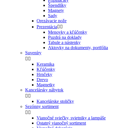
Pripináčiky
Špendlíky
Magnety
Sady
Orezávacie nože
Prezentácia


Menovky a kľúčenky
Puzdrá na doklady
Tabule a nástenky
Aktovky na dokumenty, portfólia
Suveníry


Keramika
Kľúčenky
Hrnčeky
Drevo
Magnetky
Kancelársky nábytok


Kancelárske stoličky
Sezónny sortiment


Vianočné sviečky, svietniky a lampáše
Ostatný vianočný sortiment