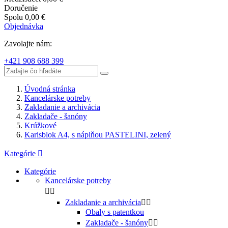
Doručenie
Spolu
0,00 €
Objednávka
Zavolajte nám:
+421 908 688 399
Úvodná stránka
Kancelárske potreby
Zakladanie a archivácia
Zakladače - šanóny
Krúžkové
Karisblok A4, s náplňou PASTELINI, zelený
Kategórie

Kategórie
Kancelárske potreby


Zakladanie a archivácia


Obaly s patentkou
Zakladače - šanóny

