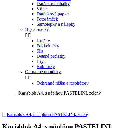
Darčekové obálky
Vône
Darčekový papier
Fotorámček
Samolepky a nálepky
Hry a hračky


Hračky
Pokladničky
Sliz
Detské pečiatky
Hry
Bublifuky
Ochranné pomôcky


Ochranné rúška a respirátory
Karisblok A4, s náplňou PASTELINI,