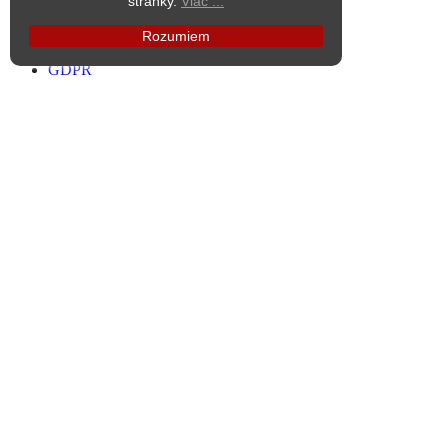
stránky.
Viac ...
Reklamačný poriadok
Dokumenty na stiahnutie
Rozumiem
O nás
GDPR
Firemné údaje
Menu
Menu
keyboard_arrow_down
keyboard_arrow_up
Akcia
Nové produkty
Najpredávanejšie
Kontaktujte nás
Prihlásenie
Môj účet
Kontakt
Kontakt
keyboard_arrow_down
keyboard_arrow_up