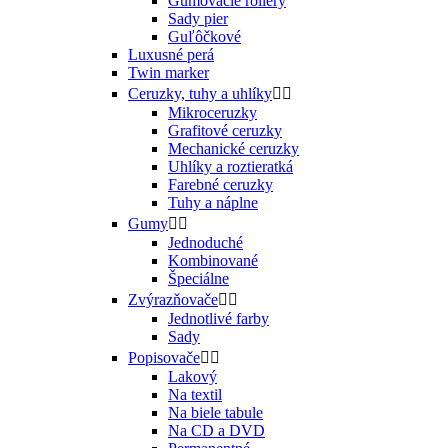
Gumovacie rollery
Sady pier
Guľôčkové
Luxusné perá
Twin marker
Ceruzky, tuhy a uhlíky


Mikroceruzky
Grafitové ceruzky
Mechanické ceruzky
Uhlíky a roztieratká
Farebné ceruzky
Tuhy a náplne
Gumy


Jednoduché
Kombinované
Špeciálne
Zvýrazňovače


Jednotlivé farby
Sady
Popisovače


Lakový
Na textil
Na biele tabule
Na CD a DVD