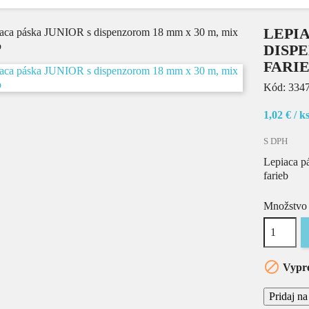
LEPIA
DISPE
FARI
Kód:
334
1,02 €
/ k
S DPH
Lepiaca p
farieb
Množstvo

Vypr
Pridaj n