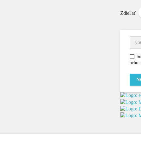
Zdieľať
Sú
ochra
N