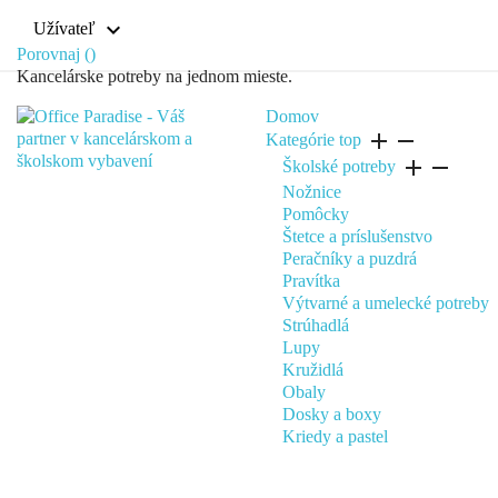
expand_more
Užívateľ
Porovnaj (
)
Kancelárske potreby na jednom mieste.
Domov
add
remove
Kategórie
top
add
remove
Školské potreby
Nožnice
Pomôcky
Štetce a príslušenstvo
Peračníky a puzdrá
Pravítka
Výtvarné a umelecké potreby
Strúhadlá
Lupy
Kružidlá
Obaly
Dosky a boxy
Kriedy a pastel