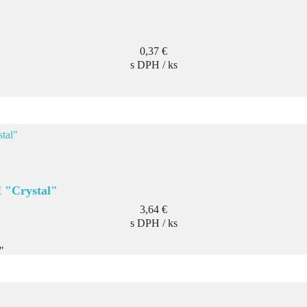
Cena
0,37 €
s DPH / ks
 "Crystal"
Cena
3,64 €
s DPH / ks
"