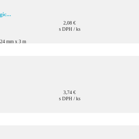
ic...
Cena
2,08 €
s DPH / ks
 24 mm x 3 m
Cena
3,74 €
s DPH / ks