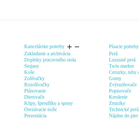
add
remove
Kancelárske potreby
Písacie potreby
Zakladanie a archivácia
Perá
Doplnky pracovného stola
Luxusné perá
Stojany
Twin marker
Koše
Ceruzky, tuhy 
Zošívačky
Gumy
Rozošívačky
Zvýrazňovače
Plánovanie
Popisovače
Dierovače
Kreslenie
Klipy, špendlíky a spony
Zmizíky
Orezávacie nože
Technické perá
Prezentácia
Náplne do pier