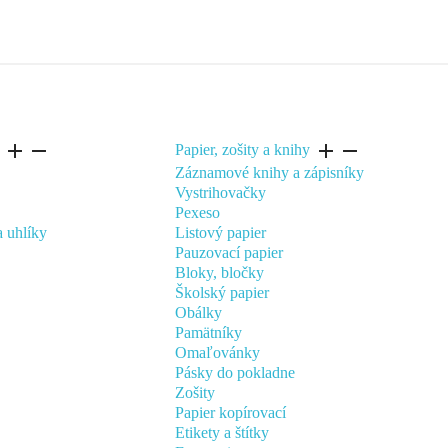
add
remove
add
remove
Papier, zošity a knihy
Záznamové knihy a zápisníky
Vystrihovačky
Pexeso
a uhlíky
Listový papier
Pauzovací papier
Bloky, bločky
Školský papier
Obálky
Pamätníky
Omaľovánky
Pásky do pokladne
Zošity
Papier kopírovací
Etikety a štítky