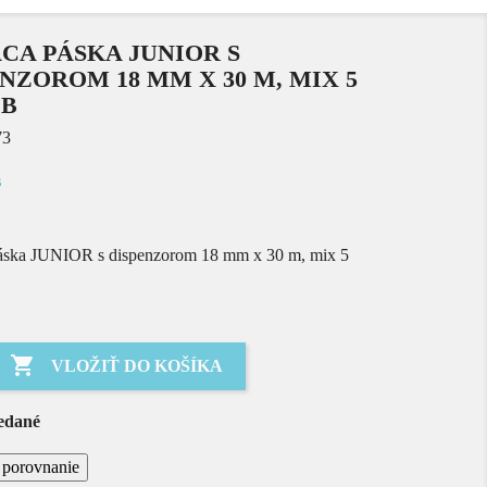
CA PÁSKA JUNIOR S
NZOROM 18 MM X 30 M, MIX 5
EB
73
s
áska JUNIOR s dispenzorom 18 mm x 30 m, mix 5

VLOŽIŤ DO KOŠÍKA
edané
a porovnanie