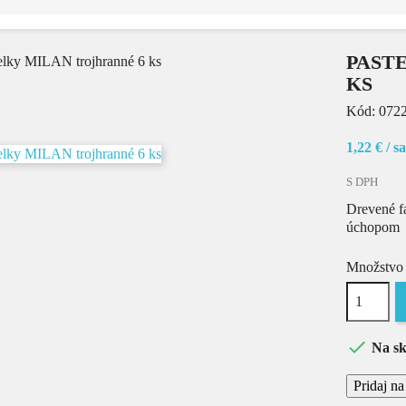
PAST
KS
Kód:
0722
1,22 €
/ s
S DPH
Drevené f
úchopom
Množstvo

Na sk
Pridaj n