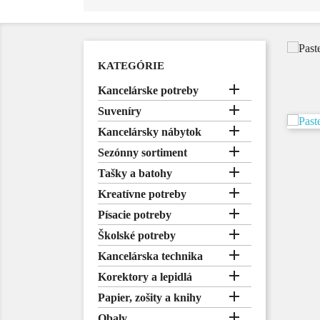
KATEGÓRIE

Kancelárske potreby

Suveníry

Kancelársky nábytok

Sezónny sortiment

Tašky a batohy

Kreatívne potreby

Písacie potreby

Školské potreby

Kancelárska technika

Korektory a lepidlá

Papier, zošity a knihy

Obaly