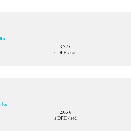
dlo
Cena
3,32 €
s DPH / sad
 ks
Cena
2,66 €
s DPH / sad