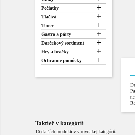

Pečiatky

Tlačivá

Toner

Gastro a párty

Darčekový sortiment

Hry a hračky

Ochranné pomôcky
Dr
Pa
ne
Ro
Taktiež v kategórií
16 ďalších produktov v rovnakej kategórií.