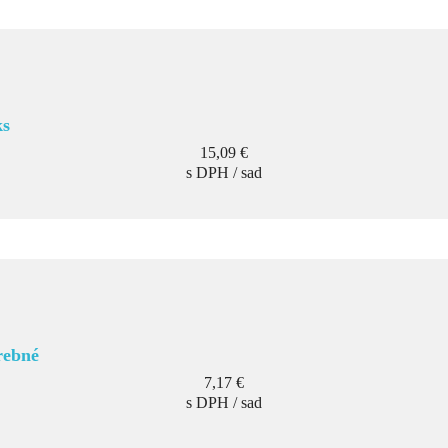
ks
Cena
15,09 €
s DPH / sad
rebné
Cena
7,17 €
s DPH / sad