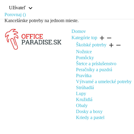
expand_more
Užívateľ
Porovnaj (
)
Kancelárske potreby na jednom mieste.
Domov
add
remove
Kategórie
top
add
remove
Školské potreby
Nožnice
Pomôcky
Štetce a príslušenstvo
Peračníky a puzdrá
Pravítka
Výtvarné a umelecké potreby
Strúhadlá
Lupy
Kružidlá
Obaly
Dosky a boxy
Kriedy a pastel