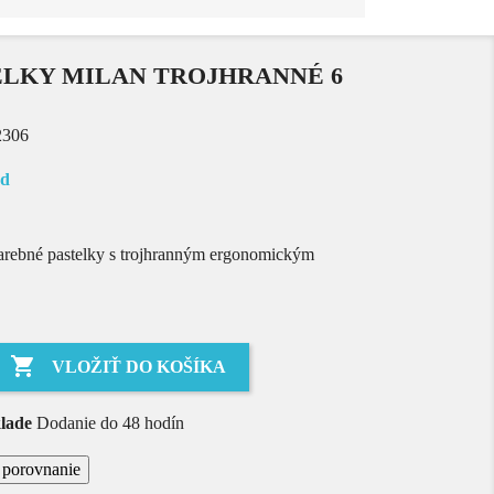
ELKY MILAN TROJHRANNÉ 6
306
ad
arebné pastelky s trojhranným ergonomickým

VLOŽIŤ DO KOŠÍKA
lade
Dodanie do 48 hodín
a porovnanie