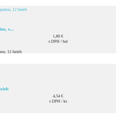
e, s...
Cena
1,80 €
s DPH / bal
ou, 12 farieb
arieb
Cena
4,54 €
s DPH / ks