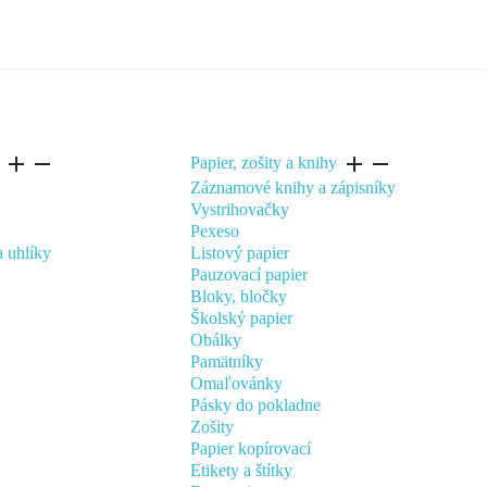
add
remove
add
remove
Papier, zošity a knihy
Záznamové knihy a zápisníky
Vystrihovačky
Pexeso
a uhlíky
Listový papier
Pauzovací papier
Bloky, bločky
Školský papier
Obálky
Pamätníky
Omaľovánky
Pásky do pokladne
Zošity
Papier kopírovací
Etikety a štítky