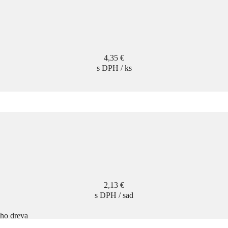
Cena
4,35 €
s DPH / ks
Cena
2,13 €
s DPH / sad
ého dreva