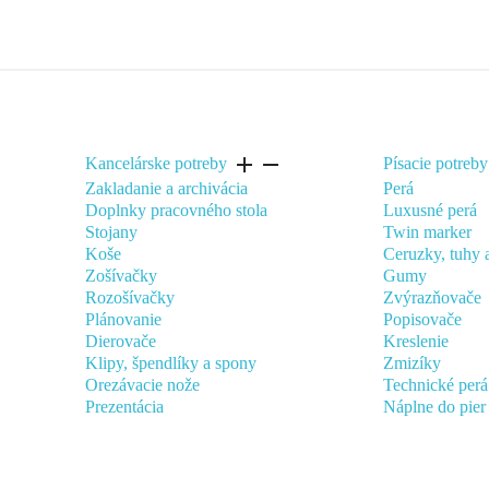
add
remove
Kancelárske potreby
Písacie potreby
Zakladanie a archivácia
Perá
Doplnky pracovného stola
Luxusné perá
Stojany
Twin marker
Koše
Ceruzky, tuhy 
Zošívačky
Gumy
Rozošívačky
Zvýrazňovače
Plánovanie
Popisovače
Dierovače
Kreslenie
Klipy, špendlíky a spony
Zmizíky
Orezávacie nože
Technické perá
Prezentácia
Náplne do pier