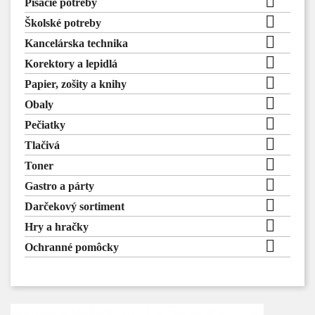

Písacie potreby

Školské potreby

Kancelárska technika

Korektory a lepidlá

Papier, zošity a knihy

Obaly

Pečiatky

Tlačivá

Toner

Gastro a párty

Darčekový sortiment

Hry a hračky

Ochranné pomôcky