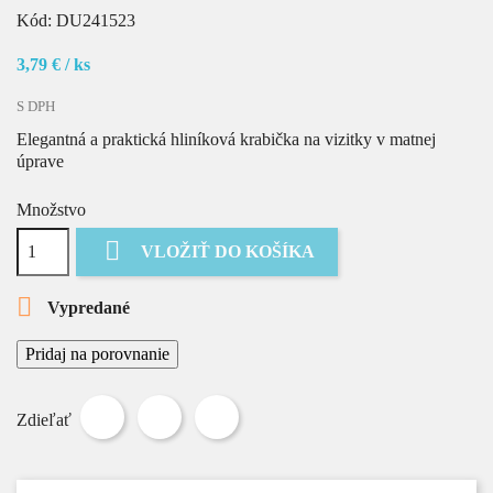
Kód:
DU241523
3,79 €
/ ks
S DPH
Elegantná a praktická hliníková krabička na vizitky v matnej
úprave
Množstvo

VLOŽIŤ DO KOŠÍKA

Vypredané
Pridaj na porovnanie
Zdieľať
Tweetnuť
Pinterest
Zdieľať