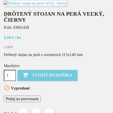
DRÔTENÝ STOJAN NA PERÁ VEĽKÝ,
ČIERNY
Kód:
43001438
2,16 €
/ ks
S DPH
Drôtený stojan na perá o rozmeroch 115x140 mm
Množstvo

VLOŽIŤ DO KOŠÍKA

Vypredané
Pridaj na porovnanie
Zdieľať
Tweetnuť
Pinterest