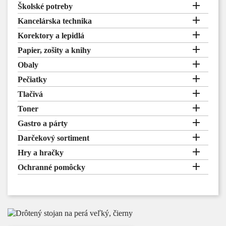

Školské potreby

Kancelárska technika

Korektory a lepidlá

Papier, zošity a knihy

Obaly

Pečiatky

Tlačivá

Toner

Gastro a párty

Darčekový sortiment

Hry a hračky

Ochranné pomôcky