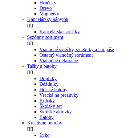
Hrnčeky
Drevo
Magnetky
Kancelársky nábytok


Kancelárske stoličky
Sezónny sortiment


Vianočné sviečky, svietniky a lampáše
Ostatný vianočný sortiment
Vianočné dekorácie
Tašky a batohy


Doplnky
Dáždniky
Detské batohy
Vrecká na prezúvky
Kufríky
Školský set
Školské aktovky
Batohy
Kreatívne potreby


Lyko