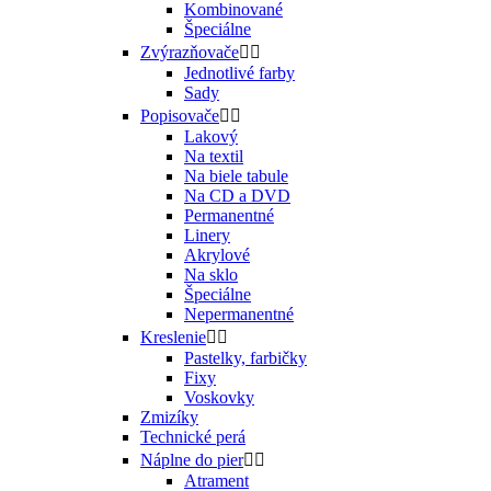
Kombinované
Špeciálne
Zvýrazňovače


Jednotlivé farby
Sady
Popisovače


Lakový
Na textil
Na biele tabule
Na CD a DVD
Permanentné
Linery
Akrylové
Na sklo
Špeciálne
Nepermanentné
Kreslenie


Pastelky, farbičky
Fixy
Voskovky
Zmizíky
Technické perá
Náplne do pier


Atrament