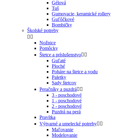
Gélová
Tuš
Gumovacie, keramické rollery
Guľôčkové
Bombičky
Školské potreby


Nožnice
Pomôcky
Štetce a príslušenstvo


Guľaté
Ploché
Poháre na štetce a vodu
Paletky
Sady štetcov
Peračníky a puzdrá


3 - poschodové
1 - poschodové
2 - poschodové
Puzdrá na perá
Pravítka
Výtvarné a umelecké potreby


Maľovanie
Modelovanie