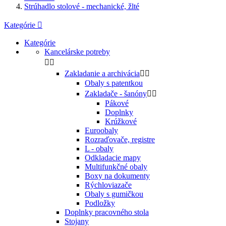
Strúhadlo stolové - mechanické, žlté
Kategórie

Kategórie
Kancelárske potreby


Zakladanie a archivácia


Obaly s patentkou
Zakladače - šanóny


Pákové
Doplnky
Krúžkové
Euroobaly
Rozraďovače, registre
L - obaly
Odkladacie mapy
Multifunkčné obaly
Boxy na dokumenty
Rýchloviazače
Obaly s gumičkou
Podložky
Doplnky pracovného stola
Stojany