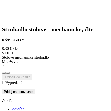
Strúhadlo stolové - mechanické, žlté
Kód:
14503 Y
8,30 €
/ ks
S DPH
Stolové mechanické strúhadlo
Množstvo

Vložiť do košíka

Vypredané
Pridaj na porovnanie
Zdieľať
Zdieľať