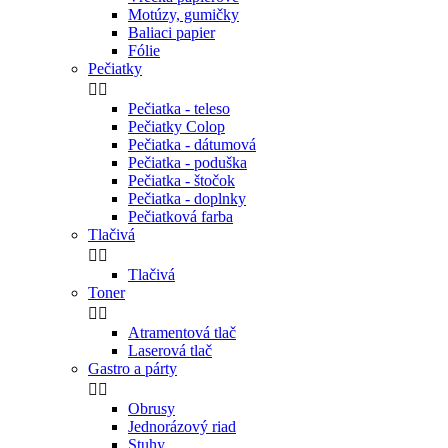
Motúzy, gumičky
Baliaci papier
Fólie
Pečiatky


Pečiatka - teleso
Pečiatky Colop
Pečiatka - dátumová
Pečiatka - poduška
Pečiatka - štočok
Pečiatka - doplnky
Pečiatková farba
Tlačivá


Tlačivá
Toner


Atramentová tlač
Laserová tlač
Gastro a párty


Obrusy
Jednorázový riad
Stuhy