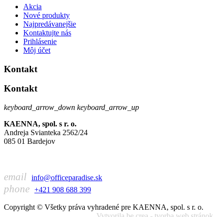
Akcia
Nové produkty
Najpredávanejšie
Kontaktujte nás
Prihlásenie
Môj účet
Kontakt
Kontakt
keyboard_arrow_down
keyboard_arrow_up
KAENNA, spol. s r. o.
Andreja Svianteka 2562/24
085 01 Bardejov
email
info@officeparadise.sk
phone
+421 908 688 399
Copyright © Všetky práva vyhradené pre KAENNA, spol. s r. o.
Vytvorila
be.crea - tvorba web stránok