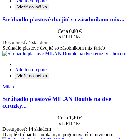
Add to compare
Vložiť do košíka
Strúhadlo plastové dvojité so zásobníkom mix...
Cena
0,80 €
s DPH / ks
Dostupnosť:
4 skladom
Strúhadlo plastové dvojité so zásobníkom mix farieb
Add to compare
Vložiť do košíka
Milan
Strúhadlo plastové MILAN Double na dve
ceruzky...
Cena
1,49 €
s DPH / ks
Dostupnosť:
14 skladom
Dvojité strúhadlo s unikátnym pogumovaným povrchom