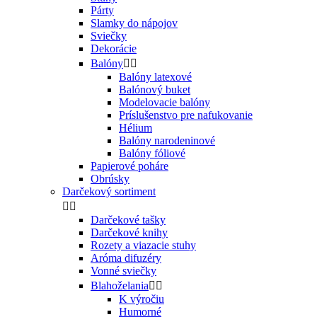
Párty
Slamky do nápojov
Sviečky
Dekorácie
Balóny


Balóny latexové
Balónový buket
Modelovacie balóny
Príslušenstvo pre nafukovanie
Hélium
Balóny narodeninové
Balóny fóliové
Papierové poháre
Obrúsky
Darčekový sortiment


Darčekové tašky
Darčekové knihy
Rozety a viazacie stuhy
Aróma difuzéry
Vonné sviečky
Blahoželania


K výročiu
Humorné