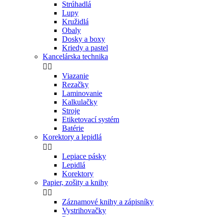
Strúhadlá
Lupy
Kružidlá
Obaly
Dosky a boxy
Kriedy a pastel
Kancelárska technika


Viazanie
Rezačky
Laminovanie
Kalkulačky
Stroje
Etiketovací systém
Batérie
Korektory a lepidlá


Lepiace pásky
Lepidlá
Korektory
Papier, zošity a knihy


Záznamové knihy a zápisníky
Vystrihovačky