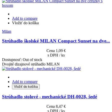
Add to compare
Vložiť do košíka
Milan
Strúhadlo školské MILAN Compact Sunset na dve...
Cena
1,09 €
s DPH / ks
Dostupnosť:
Out of stock
Dvojité dizajnové strúhadlo MILAN
Add to compare
Vložiť do košíka
Strúhadlo stolové - mechanické DH-0028, šedé
Cena
8,47 €
s DPH / ks