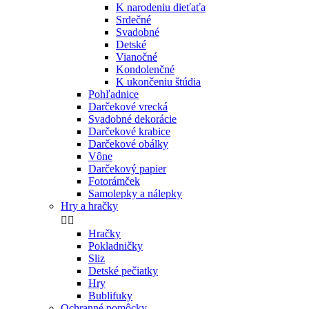
K narodeniu dieťaťa
Srdečné
Svadobné
Detské
Vianočné
Kondolenčné
K ukončeniu štúdia
Pohľadnice
Darčekové vrecká
Svadobné dekorácie
Darčekové krabice
Darčekové obálky
Vône
Darčekový papier
Fotorámček
Samolepky a nálepky
Hry a hračky


Hračky
Pokladničky
Sliz
Detské pečiatky
Hry
Bublifuky
Ochranné pomôcky