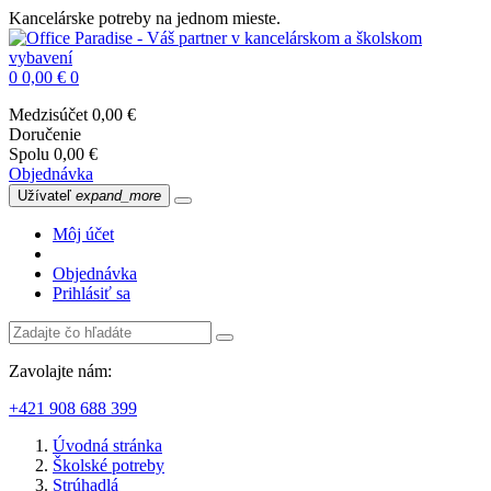
Kancelárske potreby na jednom mieste.
0
0,00 €
0
Medzisúčet
0,00 €
Doručenie
Spolu
0,00 €
Objednávka
Užívateľ
expand_more
Môj účet
Objednávka
Prihlásiť sa
Zavolajte nám:
+421 908 688 399
Úvodná stránka
Školské potreby
Strúhadlá