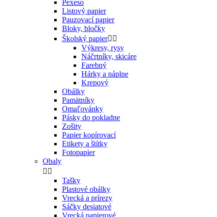
Pexeso
Listový papier
Pauzovací papier
Bloky, bločky
Školský papier


Výkresy, rysy
Náčrtníky, skicáre
Farebný
Hárky a náplne
Krepový
Obálky
Pamätníky
Omaľovánky
Pásky do pokladne
Zošity
Papier kopírovací
Etikety a štítky
Fotopapier
Obaly


Tašky
Plastové obálky
Vrecká a prírezy
Sáčky desiatové
Vrecká papierové