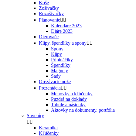
Koše
Zošívačky
Rozošívačky
Plánovanie


Kalendáre 2023
Diáre 2023
Dierovače
Klipy, špendlíky a spony


Spony
Klipy
Pripináčiky
Špendlíky
Magnety
Sady
Orezávacie nože
Prezentácia


Menovky a kľúčenky
Puzdrá na doklady
Tabule a nástenky
Aktovky na dokumenty, portfólia
Suveníry


Keramika
Kľúčenky