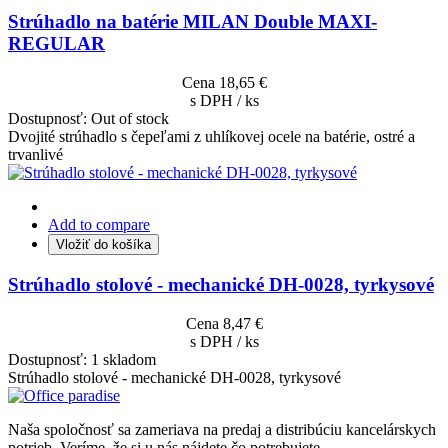
Strúhadlo na batérie MILAN Double MAXI-
REGULAR
Cena
18,65 €
s DPH / ks
Dostupnosť:
Out of stock
Dvojité strúhadlo s čepeľami z uhlíkovej ocele na batérie, ostré a
trvanlivé
Add to compare
Vložiť do košíka
Strúhadlo stolové - mechanické DH-0028, tyrkysové
Cena
8,47 €
s DPH / ks
Dostupnosť:
1 skladom
Strúhadlo stolové - mechanické DH-0028, tyrkysové
Naša spoločnosť sa zameriava na predaj a distribúciu kancelárskych
potrieb. Veríme, že si u nás nájdete čo potrebujete.