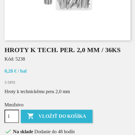
HROTY K TECH. PER. 2,0 MM / 36KS
Kód:
5238
0,28 €
/ bal
S DPH
Hroty k technickému peru 2,0 mm
Množstvo

VLOŽIŤ DO KOŠÍKA

Na sklade
Dodanie do 48 hodín