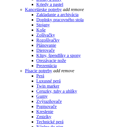
Kriedy a pastel
Kancelárske potreby
add
remove
Zakladanie a archivácia
Doplnky pracovného stola
Stojany
Koše
Zošívačky
Rozošívačky
Plánovanie
Dierovače
Klipy, špendlíky a spony
Orezávacie nože
Prezentácia
Písacie potreby
add
remove
Perá
Luxusné perá
Twin marker
Ceruzky, tuhy a uhlíky
Gumy
Zvýrazňovače
Popisovače
Kreslenie
Zmizíky
Technické perá
Náplne do pier