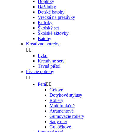
Doplnky
Dáždniky
Detské batohy
Vrecká na prezúvky
Kufríky
Školský set
Školské aktovky
Batohy
Kreatívne potreby


Lyko
Kreatívne sety
Tavná pištol
Písacie potreby


Perá


Gélové
Dotykové stylusy
Rollery
Multifunkčné
Atramentové
Gumovacie rollery
Sady pier
Guľôčkové