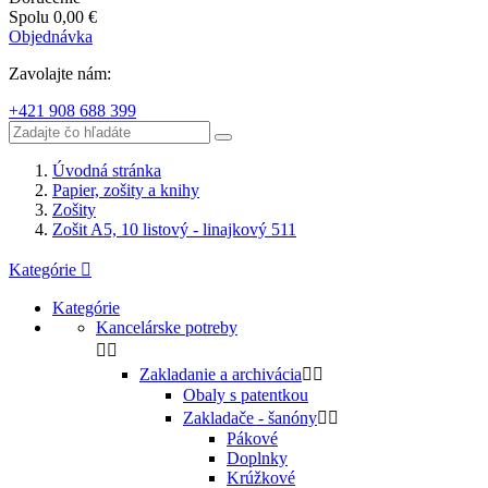
Spolu
0,00 €
Objednávka
Zavolajte nám:
+421 908 688 399
Úvodná stránka
Papier, zošity a knihy
Zošity
Zošit A5, 10 listový - linajkový 511
Kategórie

Kategórie
Kancelárske potreby


Zakladanie a archivácia


Obaly s patentkou
Zakladače - šanóny


Pákové
Doplnky
Krúžkové