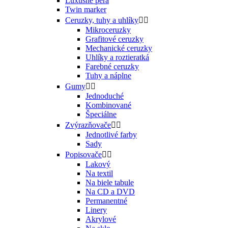
Luxusné perá
Twin marker
Ceruzky, tuhy a uhlíky


Mikroceruzky
Grafitové ceruzky
Mechanické ceruzky
Uhlíky a roztieratká
Farebné ceruzky
Tuhy a náplne
Gumy


Jednoduché
Kombinované
Špeciálne
Zvýrazňovače


Jednotlivé farby
Sady
Popisovače


Lakový
Na textil
Na biele tabule
Na CD a DVD
Permanentné
Linery
Akrylové