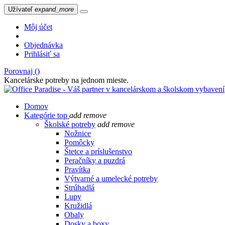
Užívateľ
expand_more
Môj účet
Objednávka
Prihlásiť sa
Porovnaj (
)
Kancelárske potreby na jednom mieste.
Domov
Kategórie
top
add
remove
Školské potreby
add
remove
Nožnice
Pomôcky
Štetce a príslušenstvo
Peračníky a puzdrá
Pravítka
Výtvarné a umelecké potreby
Strúhadlá
Lupy
Kružidlá
Obaly
Dosky a boxy