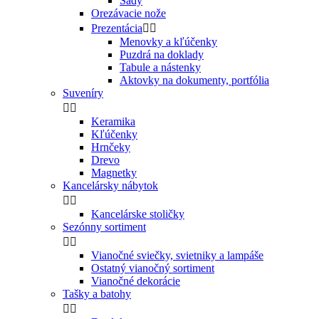
Sady
Orezávacie nože
Prezentácia


Menovky a kľúčenky
Puzdrá na doklady
Tabule a nástenky
Aktovky na dokumenty, portfólia
Suveníry


Keramika
Kľúčenky
Hrnčeky
Drevo
Magnetky
Kancelársky nábytok


Kancelárske stoličky
Sezónny sortiment


Vianočné sviečky, svietniky a lampáše
Ostatný vianočný sortiment
Vianočné dekorácie
Tašky a batohy

