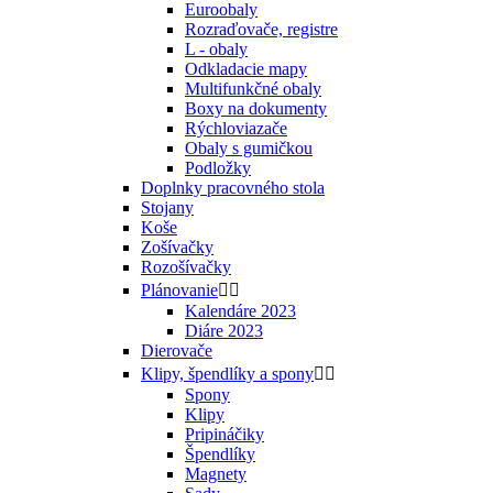
Euroobaly
Rozraďovače, registre
L - obaly
Odkladacie mapy
Multifunkčné obaly
Boxy na dokumenty
Rýchloviazače
Obaly s gumičkou
Podložky
Doplnky pracovného stola
Stojany
Koše
Zošívačky
Rozošívačky
Plánovanie


Kalendáre 2023
Diáre 2023
Dierovače
Klipy, špendlíky a spony


Spony
Klipy
Pripináčiky
Špendlíky
Magnety