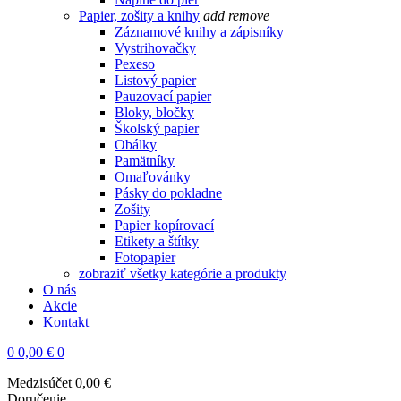
Papier, zošity a knihy
add
remove
Záznamové knihy a zápisníky
Vystrihovačky
Pexeso
Listový papier
Pauzovací papier
Bloky, bločky
Školský papier
Obálky
Pamätníky
Omaľovánky
Pásky do pokladne
Zošity
Papier kopírovací
Etikety a štítky
Fotopapier
zobraziť všetky kategórie a produkty
O nás
Akcie
Kontakt
0
0,00 €
0
Medzisúčet
0,00 €
Doručenie