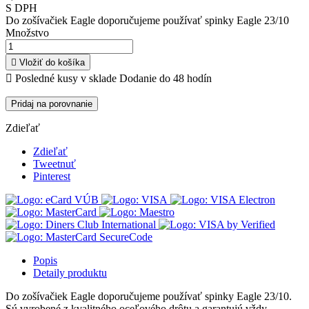
S DPH
Do zošívačiek Eagle doporučujeme používať spinky Eagle 23/10
Množstvo

Vložiť do košíka

Posledné kusy v sklade
Dodanie do 48 hodín
Pridaj na porovnanie
Zdieľať
Zdieľať
Tweetnuť
Pinterest
Popis
Detaily produktu
Do zošívačiek Eagle doporučujeme používať spinky Eagle 23/10.
Sú vyrobené z kvalitného oceľového drôtu a garantujú vždy