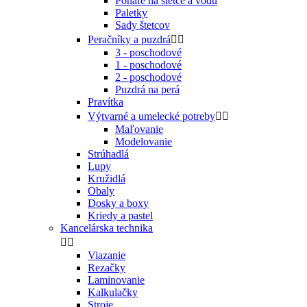
Poháre na štetce a vodu
Paletky
Sady štetcov
Peračníky a puzdrá


3 - poschodové
1 - poschodové
2 - poschodové
Puzdrá na perá
Pravítka
Výtvarné a umelecké potreby


Maľovanie
Modelovanie
Strúhadlá
Lupy
Kružidlá
Obaly
Dosky a boxy
Kriedy a pastel
Kancelárska technika


Viazanie
Rezačky
Laminovanie
Kalkulačky
Stroje