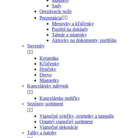
Magnety
Sady
Orezávacie nože
Prezentácia


Menovky a kľúčenky
Puzdrá na doklady
Tabule a nástenky
Aktovky na dokumenty, portfólia
Suveníry


Keramika
Kľúčenky
Hrnčeky
Drevo
Magnetky
Kancelársky nábytok


Kancelárske stoličky
Sezónny sortiment


Vianočné sviečky, svietniky a lampáše
Ostatný vianočný sortiment
Vianočné dekorácie
Tašky a batohy