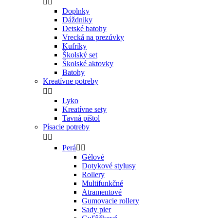


Doplnky
Dáždniky
Detské batohy
Vrecká na prezúvky
Kufríky
Školský set
Školské aktovky
Batohy
Kreatívne potreby


Lyko
Kreatívne sety
Tavná pištol
Písacie potreby


Perá


Gélové
Dotykové stylusy
Rollery
Multifunkčné
Atramentové
Gumovacie rollery
Sady pier