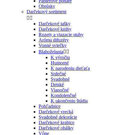
Papierové poháre
Obrúsky
Darčekový sortiment


Darčekové tašky
Darčekové knihy
Rozety a viazacie stuhy
Aróma difuzéry
Vonné sviečky
Blahoželania


K výročiu
Humorné
K narodeniu dieťaťa
Srdečné
Svadobné
Detské
Vianočné
Kondolenčné
K ukončeniu štúdia
Pohľadnice
Darčekové vrecká
Svadobné dekorácie
Darčekové krabice
Darčekové obálky
Vône