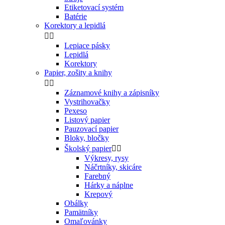
Etiketovací systém
Batérie
Korektory a lepidlá


Lepiace pásky
Lepidlá
Korektory
Papier, zošity a knihy


Záznamové knihy a zápisníky
Vystrihovačky
Pexeso
Listový papier
Pauzovací papier
Bloky, bločky
Školský papier


Výkresy, rysy
Náčrtníky, skicáre
Farebný
Hárky a náplne
Krepový
Obálky
Pamätníky
Omaľovánky