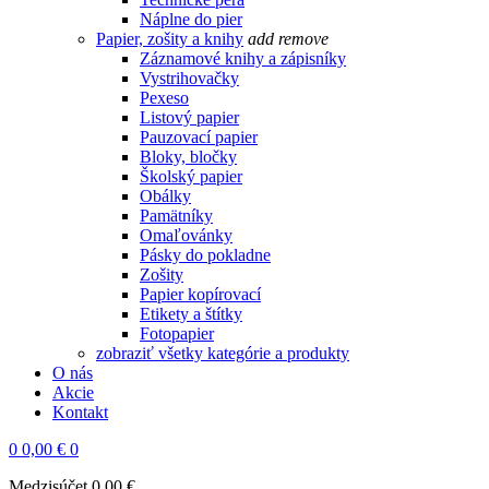
Náplne do pier
Papier, zošity a knihy
add
remove
Záznamové knihy a zápisníky
Vystrihovačky
Pexeso
Listový papier
Pauzovací papier
Bloky, bločky
Školský papier
Obálky
Pamätníky
Omaľovánky
Pásky do pokladne
Zošity
Papier kopírovací
Etikety a štítky
Fotopapier
zobraziť všetky kategórie a produkty
O nás
Akcie
Kontakt
0
0,00 €
0
Medzisúčet
0,00 €