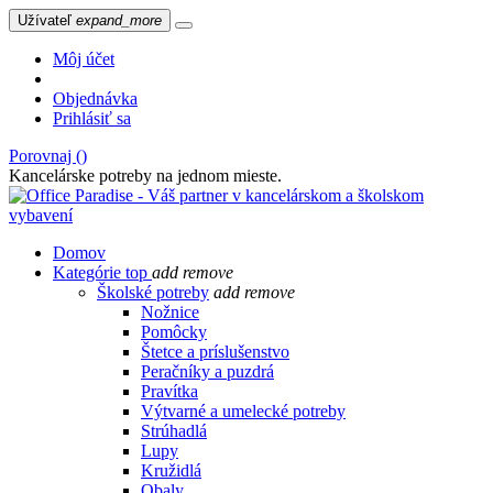
Užívateľ
expand_more
Môj účet
Objednávka
Prihlásiť sa
Porovnaj (
)
Kancelárske potreby na jednom mieste.
Domov
Kategórie
top
add
remove
Školské potreby
add
remove
Nožnice
Pomôcky
Štetce a príslušenstvo
Peračníky a puzdrá
Pravítka
Výtvarné a umelecké potreby
Strúhadlá
Lupy
Kružidlá
Obaly