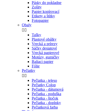
Pásky do pokladne
Zošity
Papier kopírovací
Etikety a štítky
Fotopapier
Obaly


Tašky
Plastové obálky
Vrecká a prírezy
Sáčky desiatové
Vrecká papierové
Motúzy, gumičky
Baliaci papier
Fólie
Pečiatky


Pečiatka - teleso
Pečiatky Colop
Pečiatka - dátumová
Pečiatka - poduška
Pečiatka - štočok
Pečiatka - doplnky
Pečiatková farba