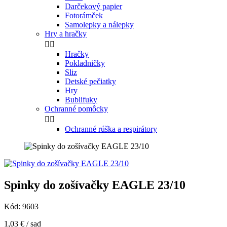
Darčekový papier
Fotorámček
Samolepky a nálepky
Hry a hračky


Hračky
Pokladničky
Sliz
Detské pečiatky
Hry
Bublifuky
Ochranné pomôcky


Ochranné rúška a respirátory
Spinky do zošívačky EAGLE 23/10
Kód:
9603
1,03 €
/ sad