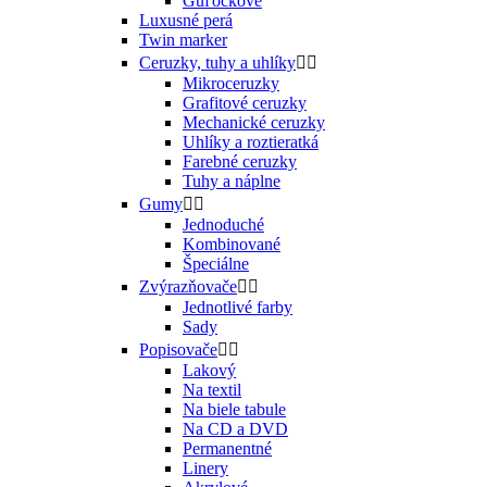
Guľôčkové
Luxusné perá
Twin marker
Ceruzky, tuhy a uhlíky


Mikroceruzky
Grafitové ceruzky
Mechanické ceruzky
Uhlíky a roztieratká
Farebné ceruzky
Tuhy a náplne
Gumy


Jednoduché
Kombinované
Špeciálne
Zvýrazňovače


Jednotlivé farby
Sady
Popisovače


Lakový
Na textil
Na biele tabule
Na CD a DVD
Permanentné
Linery