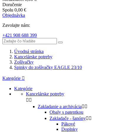
Doručenie
Spolu
0,00 €
Objednávka
Zavolajte nám:
+421 908 688 399
Úvodná stránka
Kancelárske potreby
Zošívačky
Spinky do zošívačky EAGLE 23/10
Kategórie

Kategórie
Kancelárske potreby


Zakladanie a archivácia


Obaly s patentkou
Zakladače - šanóny


Pákové
Doplnky