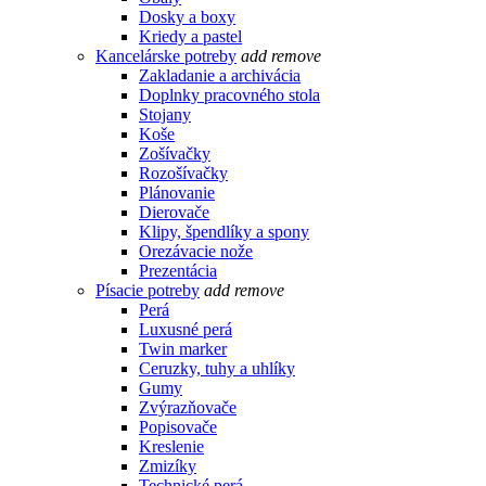
Dosky a boxy
Kriedy a pastel
Kancelárske potreby
add
remove
Zakladanie a archivácia
Doplnky pracovného stola
Stojany
Koše
Zošívačky
Rozošívačky
Plánovanie
Dierovače
Klipy, špendlíky a spony
Orezávacie nože
Prezentácia
Písacie potreby
add
remove
Perá
Luxusné perá
Twin marker
Ceruzky, tuhy a uhlíky
Gumy
Zvýrazňovače
Popisovače
Kreslenie
Zmizíky
Technické perá