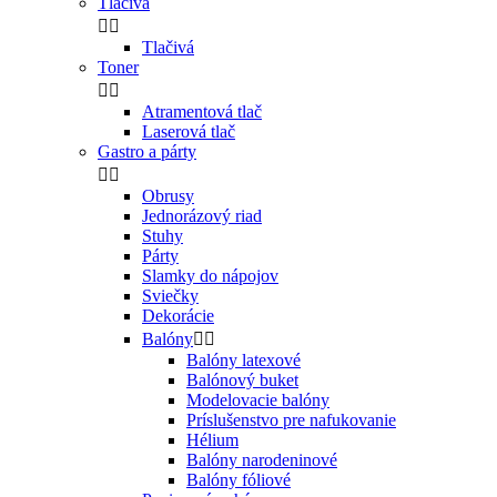
Tlačivá


Tlačivá
Toner


Atramentová tlač
Laserová tlač
Gastro a párty


Obrusy
Jednorázový riad
Stuhy
Párty
Slamky do nápojov
Sviečky
Dekorácie
Balóny


Balóny latexové
Balónový buket
Modelovacie balóny
Príslušenstvo pre nafukovanie
Hélium
Balóny narodeninové
Balóny fóliové