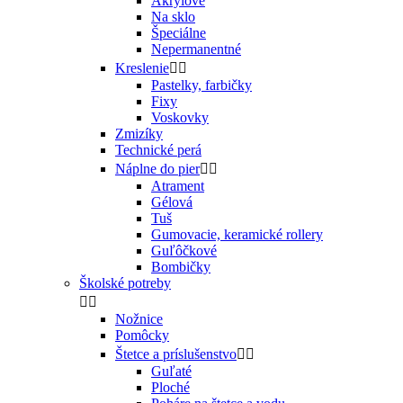
Akrylové
Na sklo
Špeciálne
Nepermanentné
Kreslenie


Pastelky, farbičky
Fixy
Voskovky
Zmizíky
Technické perá
Náplne do pier


Atrament
Gélová
Tuš
Gumovacie, keramické rollery
Guľôčkové
Bombičky
Školské potreby


Nožnice
Pomôcky
Štetce a príslušenstvo


Guľaté
Ploché