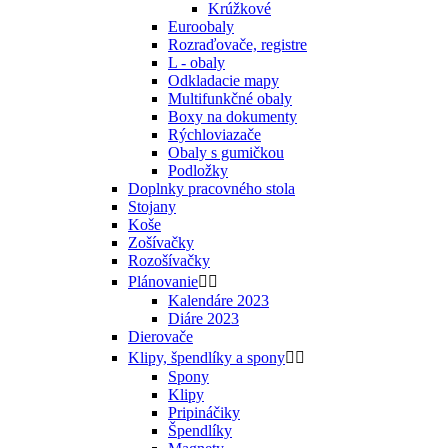
Krúžkové
Euroobaly
Rozraďovače, registre
L - obaly
Odkladacie mapy
Multifunkčné obaly
Boxy na dokumenty
Rýchloviazače
Obaly s gumičkou
Podložky
Doplnky pracovného stola
Stojany
Koše
Zošívačky
Rozošívačky
Plánovanie


Kalendáre 2023
Diáre 2023
Dierovače
Klipy, špendlíky a spony


Spony
Klipy
Pripináčiky
Špendlíky