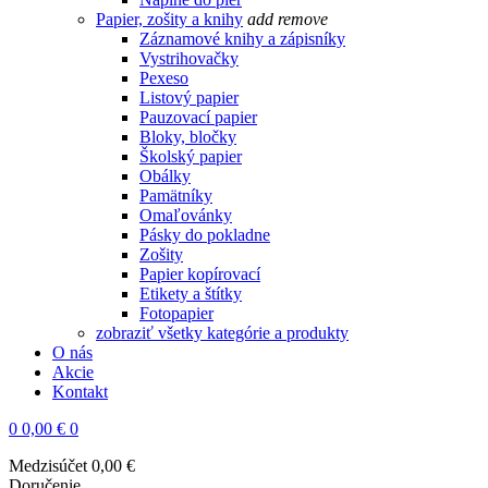
Papier, zošity a knihy
add
remove
Záznamové knihy a zápisníky
Vystrihovačky
Pexeso
Listový papier
Pauzovací papier
Bloky, bločky
Školský papier
Obálky
Pamätníky
Omaľovánky
Pásky do pokladne
Zošity
Papier kopírovací
Etikety a štítky
Fotopapier
zobraziť všetky kategórie a produkty
O nás
Akcie
Kontakt
0
0,00 €
0
Medzisúčet
0,00 €
Doručenie