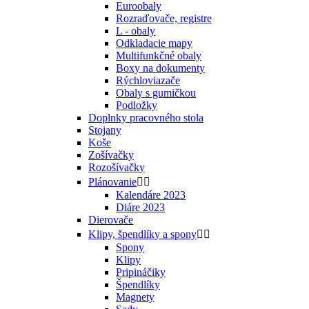
Euroobaly
Rozraďovače, registre
L - obaly
Odkladacie mapy
Multifunkčné obaly
Boxy na dokumenty
Rýchloviazače
Obaly s gumičkou
Podložky
Doplnky pracovného stola
Stojany
Koše
Zošívačky
Rozošívačky
Plánovanie


Kalendáre 2023
Diáre 2023
Dierovače
Klipy, špendlíky a spony


Spony
Klipy
Pripináčiky
Špendlíky
Magnety