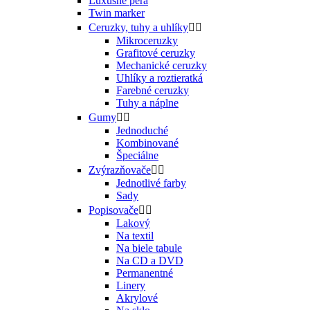
Luxusné perá
Twin marker
Ceruzky, tuhy a uhlíky


Mikroceruzky
Grafitové ceruzky
Mechanické ceruzky
Uhlíky a roztieratká
Farebné ceruzky
Tuhy a náplne
Gumy


Jednoduché
Kombinované
Špeciálne
Zvýrazňovače


Jednotlivé farby
Sady
Popisovače


Lakový
Na textil
Na biele tabule
Na CD a DVD
Permanentné
Linery
Akrylové