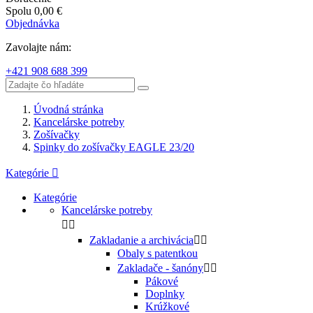
Spolu
0,00 €
Objednávka
Zavolajte nám:
+421 908 688 399
Úvodná stránka
Kancelárske potreby
Zošívačky
Spinky do zošívačky EAGLE 23/20
Kategórie

Kategórie
Kancelárske potreby


Zakladanie a archivácia


Obaly s patentkou
Zakladače - šanóny


Pákové
Doplnky
Krúžkové