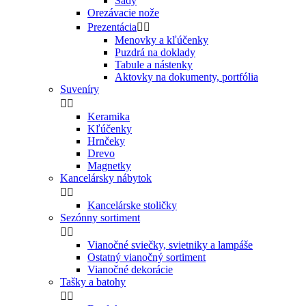
Sady
Orezávacie nože
Prezentácia


Menovky a kľúčenky
Puzdrá na doklady
Tabule a nástenky
Aktovky na dokumenty, portfólia
Suveníry


Keramika
Kľúčenky
Hrnčeky
Drevo
Magnetky
Kancelársky nábytok


Kancelárske stoličky
Sezónny sortiment


Vianočné sviečky, svietniky a lampáše
Ostatný vianočný sortiment
Vianočné dekorácie
Tašky a batohy

