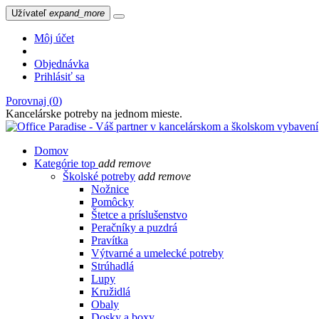
Užívateľ
expand_more
Môj účet
Objednávka
Prihlásiť sa
Porovnaj (
0
)
Kancelárske potreby na jednom mieste.
Domov
Kategórie
top
add
remove
Školské potreby
add
remove
Nožnice
Pomôcky
Štetce a príslušenstvo
Peračníky a puzdrá
Pravítka
Výtvarné a umelecké potreby
Strúhadlá
Lupy
Kružidlá
Obaly
Dosky a boxy