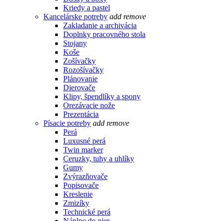
Kriedy a pastel
Kancelárske potreby
add
remove
Zakladanie a archivácia
Doplnky pracovného stola
Stojany
Koše
Zošívačky
Rozošívačky
Plánovanie
Dierovače
Klipy, špendlíky a spony
Orezávacie nože
Prezentácia
Písacie potreby
add
remove
Perá
Luxusné perá
Twin marker
Ceruzky, tuhy a uhlíky
Gumy
Zvýrazňovače
Popisovače
Kreslenie
Zmizíky
Technické perá
Náplne do pier