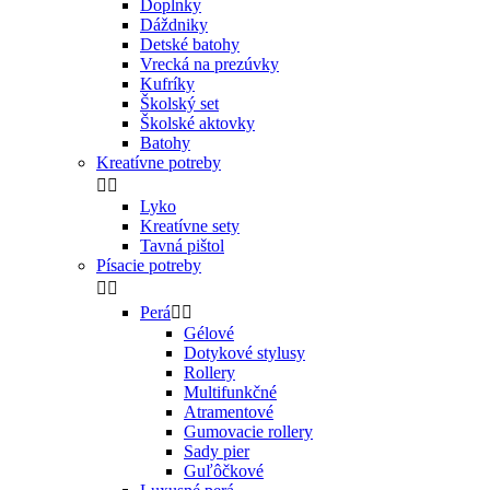
Doplnky
Dáždniky
Detské batohy
Vrecká na prezúvky
Kufríky
Školský set
Školské aktovky
Batohy
Kreatívne potreby


Lyko
Kreatívne sety
Tavná pištol
Písacie potreby


Perá


Gélové
Dotykové stylusy
Rollery
Multifunkčné
Atramentové
Gumovacie rollery
Sady pier
Guľôčkové